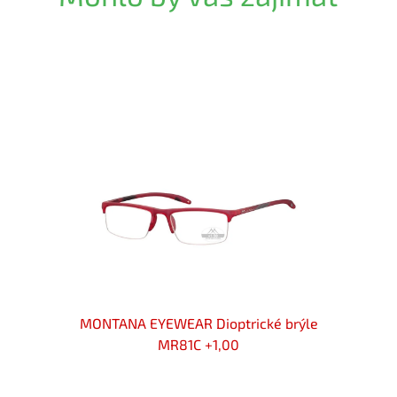
rýle
MONTANA EYEWEAR Dioptrické brýle
MON
MR81C +1,00