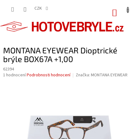
Přejít
na
CZK
NÁKUP
obsah
KOŠÍK
MONTANA EYEWEAR Dioptrické
brýle BOX67A +1,00
62394
Průměrné
1 hodnocení
Podrobnosti hodnocení
Značka:
MONTANA EYEWEAR
hodnocení
produktu
je
5,0
z
5
hvězdiček.