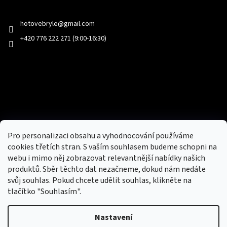
Kontakt
hotovebryle
@
gmail.com
+420 776 222 271 (9:00-16:30)
Facebook
Přijímáme online platby
Pro personalizaci obsahu a vyhodnocování používáme
cookies třetích stran. S vaším souhlasem budeme schopni na
webu i mimo něj zobrazovat relevantnější nabídky našich
produktů. Sběr těchto dat nezačneme, dokud nám nedáte
svůj souhlas. Pokud chcete udělit souhlas, klikněte na
tlačítko "Souhlasím".
Nový obchod s batohy, cestovními zavazadly, tašky a peněženky
Nastavení