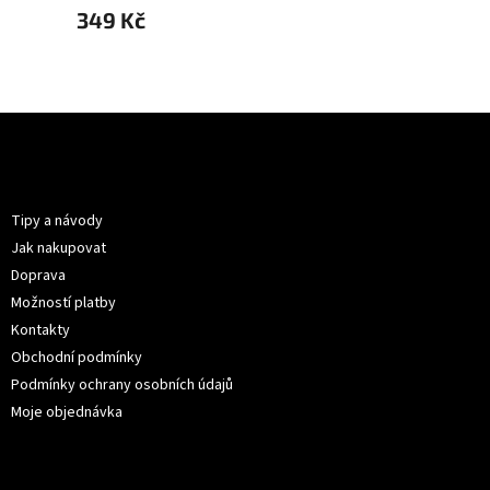
349 Kč
349 
Z
á
p
Informace pro vás
a
t
Tipy a návody
í
Jak nakupovat
Doprava
Možností platby
Kontakty
Obchodní podmínky
Podmínky ochrany osobních údajů
Moje objednávka