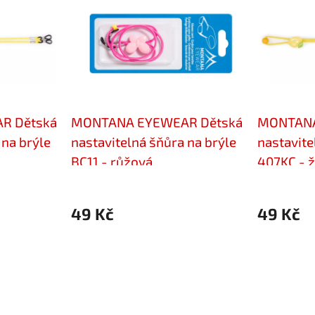
R Dětská
MONTANA EYEWEAR Dětská
MONTANA
 na brýle
nastavitelná šňůra na brýle
nastavite
BC11 - růžová
407KC - ž
49 Kč
49 Kč