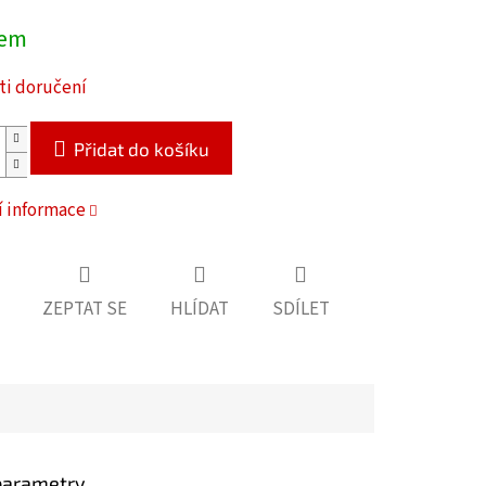
dem
i doručení
Přidat do košíku
í informace
ZEPTAT SE
HLÍDAT
SDÍLET
parametry