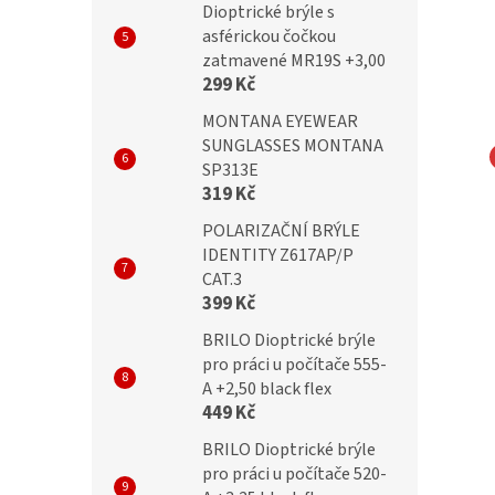
Dioptrické brýle s
asférickou čočkou
zatmavené MR19S +3,00
299 Kč
MONTANA EYEWEAR
SUNGLASSES MONTANA
SP313E
NA EYEWEAR Dětská
MONTANA EYEWEAR Dětská
319 Kč
telná šňůra na brýle
nastavitelná šňůra na brýle
POLARIZAČNÍ BRÝLE
- růžová
407KC - fialová
IDENTITY Z617AP/P
CAT.3
399 Kč
49 Kč
BRILO Dioptrické brýle
pro práci u počítače 555-
A +2,50 black flex
449 Kč
BRILO Dioptrické brýle
pro práci u počítače 520-