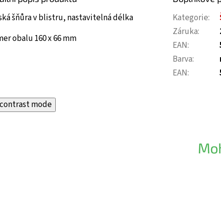
ká šňůra v blistru, nastavitelná délka
Kategorie
:
Záruka
:
mer obalu 160 x 66 mm
EAN
:
Barva
:
EAN
:
contrast mode
Moh