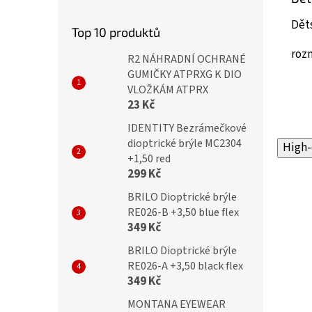
Děts
Top 10 produktů
roz
R2 NÁHRADNÍ OCHRANÉ
GUMIČKY ATPRXG K DIO
VLOŽKÁM ATPRX
23 Kč
IDENTITY Bezrámečkové
dioptrické brýle MC2304
High-
+1,50 red
299 Kč
BRILO Dioptrické brýle
RE026-B +3,50 blue flex
349 Kč
BRILO Dioptrické brýle
RE026-A +3,50 black flex
349 Kč
MONTANA EYEWEAR