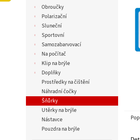
í
5,0
Obroučky
p
z
a
Polarizační
5
n
hvězdi
Sluneční
e
Sportovní
l
Samozabarvovací
Na počítač
Klip na brýle
Doplňky
Prostředky na čištění
Náhradní čočky
Šňůrky
Utěrky na brýle
Pop
Nástavce
Pouzdra na brýle
Det