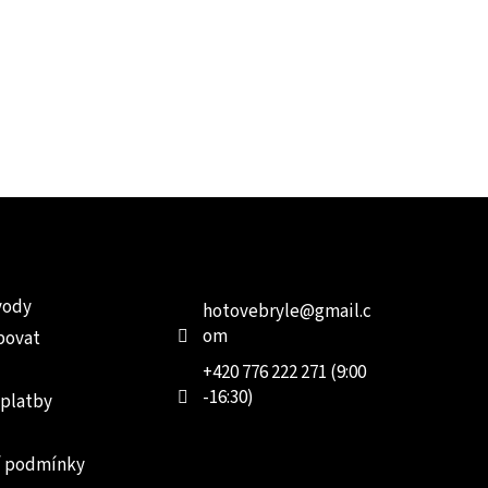
e pro vás
Kontakt
Facebo
vody
hotovebryle
@
gmail.c
om
povat
+420 776 222 271 (9:00
-16:30)
 platby
 podmínky