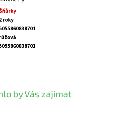
Šňůrky
2 roky
5055860838701
růžová
5055860838701
lo by Vás zajímat