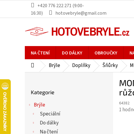
Přejít
+420 776 222 271 (9:00-
na
16:30)
hotovebryle@gmail.com
obsah
NA ČTENÍ
DO DÁLKY
OBROUČKY
N
Brýle
Doplňky
Šňůrky
M
Domů
P
MON
o
Přeskočit
s
růž
Kategorie
kategorie
t
64382
r
Brýle
Průmě
1 hodn
a
Speciální
hodno
n
Do dálky
produ
n
je
Na čtení