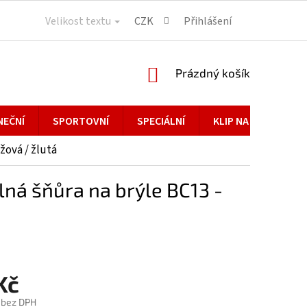
Velikost textu
CZK
Přihlášení
NÁKUPNÍ
Prázdný košík
KOŠÍK
NEČNÍ
SPORTOVNÍ
SPECIÁLNÍ
KLIP NA BRÝLE
ová / žlutá
á šňůra na brýle BC13 -
Kč
 bez DPH