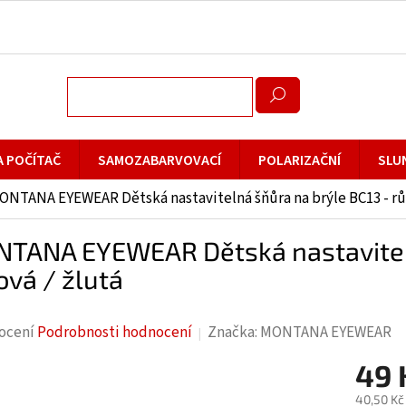
A POČÍTAČ
SAMOZABARVOVACÍ
POLARIZAČNÍ
SLU
ONTANA EYEWEAR Dětská nastavitelná šňůra na brýle BC13 - růž
TANA EYEWEAR Dětská nastaviteln
ová / žlutá
rné
ocení
Podrobnosti hodnocení
Značka:
MONTANA EYEWEAR
cení
49 
ktu
40,50 Kč