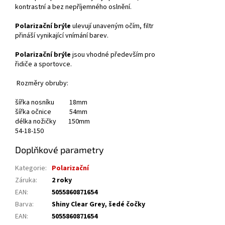
kontrastní a bez nepříjemného oslnění.
Polarizační brýle
ulevují unaveným očím, filtr
přináší vynikající vnímání barev.
Polarizační brýle
jsou vhodné především pro
řidiče a sportovce.
Rozměry obruby:
šířka nosníku 18mm
šířka očnice 54mm
délka nožičky 150mm
54-18-150
Doplňkové parametry
Kategorie
:
Polarizační
Záruka
:
2 roky
EAN
:
5055860871654
Barva
:
Shiny Clear Grey, šedé čočky
EAN
:
5055860871654