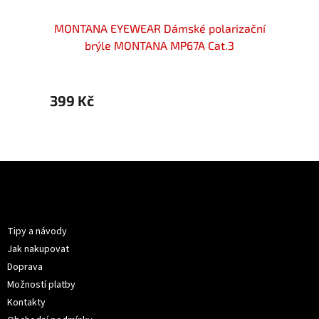
izační
MONTANA EYEWEAR Dámské polarizační
MONTA
3
brýle MONTANA MP67A Cat.3
399 Kč
399 
Z
á
p
Informace pro vás
a
t
Tipy a návody
í
Jak nakupovat
Doprava
Možností platby
Kontakty