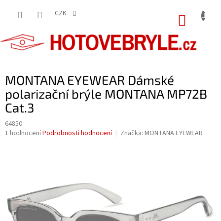
Přejít
na
CZK
NÁKUP
obsah
KOŠÍK
MONTANA EYEWEAR Dámské
polarizační brýle MONTANA MP72B
Cat.3
64850
Průměrné
1 hodnocení
Podrobnosti hodnocení
Značka:
MONTANA EYEWEAR
hodnocení
produktu
je
5,0
z
5
hvězdiček.