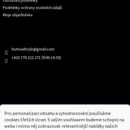
Obchodní podmínky
Podmínky ochrany osobních údajů
Moje objednávka
Kontakt
hotovebryle
@
gmail.com
+420 776 222 271 (9:00-16:30)
Facebook
Přijímáme online platby
Pro personalizaci obsahu a vyhodnocování používáme
cookies třetích stran. S vaším souhlasem budeme schopni na
webu i mimo něj zobrazovat relevantnější nabídky našich