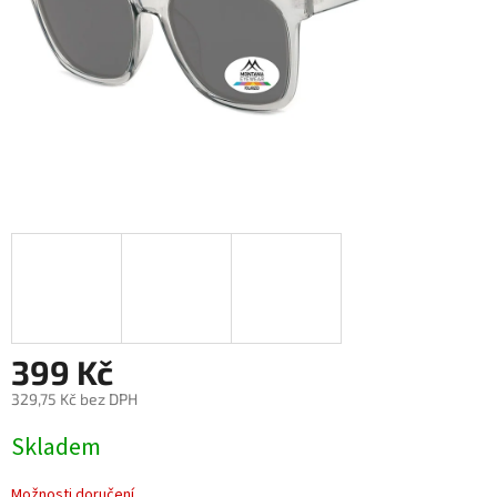
399 Kč
329,75 Kč bez DPH
Měrná
Skladem
cena:
Možnosti doručení