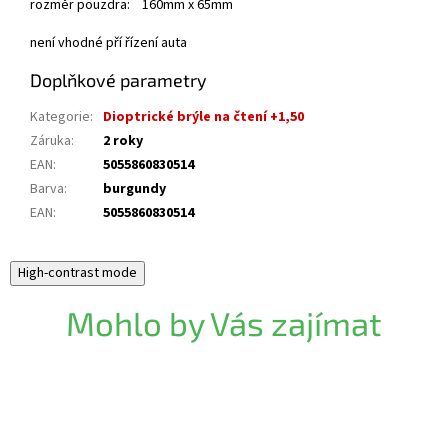
rozměr pouzdra: 160mm x 65mm
není vhodné pří řízení auta
Doplňkové parametry
Kategorie
:
Dioptrické brýle na čtení +1,50
Záruka
:
2 roky
EAN
:
5055860830514
Barva
:
burgundy
EAN
:
5055860830514
High-contrast mode
Mohlo by Vás zajímat