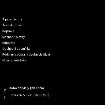
á
p
Informace pro vás
a
t
Tipy a návody
í
Jak nakupovat
Doprava
Možností platby
Kontakty
Obchodní podmínky
Podmínky ochrany osobních údajů
Moje objednávka
Kontakt
hotovebryle
@
gmail.com
+420 776 222 271 (9:00-16:30)