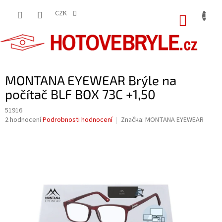
Přejít
na
CZK
NÁKUP
obsah
KOŠÍK
MONTANA EYEWEAR Brýle na
počítač BLF BOX 73C +1,50
51916
Průměrné
2 hodnocení
Podrobnosti hodnocení
Značka:
MONTANA EYEWEAR
hodnocení
produktu
je
5,0
z
5
hvězdiček.