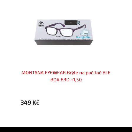
 brýle
MONTANA EYEWEAR Brýle na počítač BLF
MONTA
BOX 83D +1,50
349 Kč
349 
Z