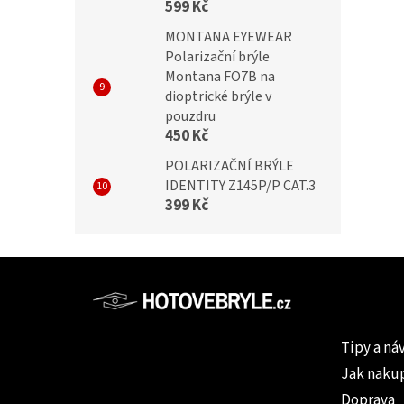
599 Kč
MONTANA EYEWEAR
Polarizační brýle
Montana FO7B na
dioptrické brýle v
pouzdru
450 Kč
POLARIZAČNÍ BRÝLE
IDENTITY Z145P/P CAT.3
399 Kč
Z
á
p
Informac
a
Tipy a ná
t
Jak naku
í
Doprava