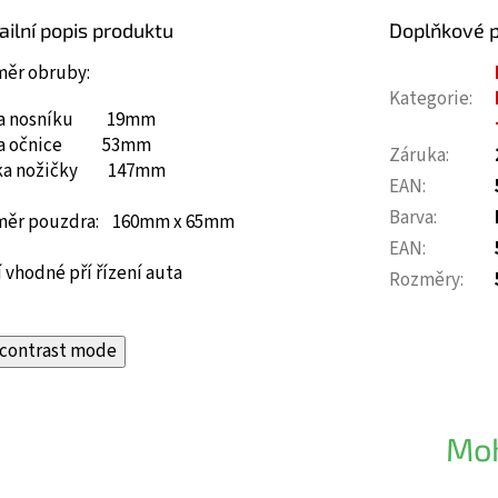
ailní popis produktu
Doplňkové 
měr obruby:
Kategorie
:
ka nosníku 19mm
ka očnice 53mm
Záruka
:
ka nožičky 147mm
EAN
:
Barva
:
měr pouzdra: 160mm x 65mm
EAN
:
 vhodné pří řízení auta
Rozměry
:
contrast mode
Moh