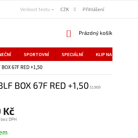
Velikost textu
CZK
Přihlášení
NÁKUPNÍ
Prázdný košík
KOŠÍK
NEČNÍ
SPORTOVNÍ
SPECIÁLNÍ
KLIP NA BRÝLE
 BOX 67F RED +1,50
LF BOX 67F RED +1,50
51909
 Kč
č bez DPH
dem