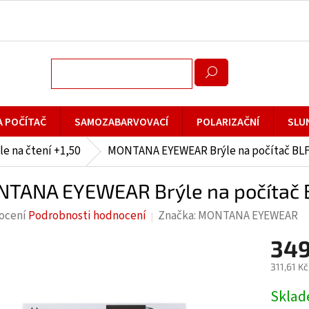
A POČÍTAČ
SAMOZABARVOVACÍ
POLARIZAČNÍ
SLU
le na čtení +1,50
MONTANA EYEWEAR Brýle na počítač BLF
TANA EYEWEAR Brýle na počítač B
rné
ocení
Podrobnosti hodnocení
Značka:
MONTANA EYEWEAR
cení
349
ktu
311,61 K
Měrná
Skla
cena: