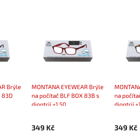
R Brýle
MONTANA EYEWEAR Brýle
MONTANA
X 83D
na počítač BLF BOX 83B s
na počíta
dioptrií +1,50
dioptrií +
349 Kč
349 Kč