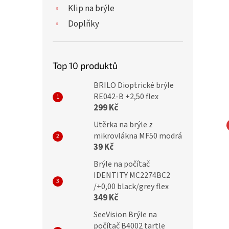
Klip na brýle
Doplňky
Top 10 produktů
BRILO Dioptrické brýle
RE042-B +2,50 flex
299 Kč
Utěrka na brýle z
mikrovlákna MF50 modrá
NA EYEWEAR Slim
MONTANA EYEWEAR Slim
39 Kč
cké brýle na počítač
dioptrické brýle na počítač
Brýle na počítač
 +1,50 Flex
BLF51F +1,50 Flex
IDENTITY MC2274BC2
/+0,00 black/grey flex
349 Kč
č
399 Kč
SeeVision Brýle na
počítač B4002 tartle