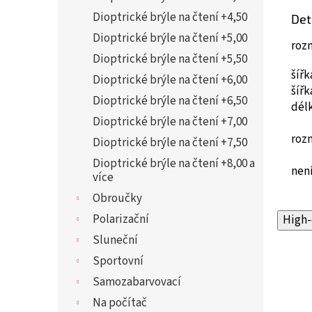
Dioptrické brýle na čtení +4,50
Det
Dioptrické brýle na čtení +5,00
roz
Dioptrické brýle na čtení +5,50
šíř
Dioptrické brýle na čtení +6,00
šíř
Dioptrické brýle na čtení +6,50
dél
Dioptrické brýle na čtení +7,00
roz
Dioptrické brýle na čtení +7,50
Dioptrické brýle na čtení +8,00 a
není
více
Obroučky
Polarizační
High-
Sluneční
Sportovní
Samozabarvovací
Na počítač