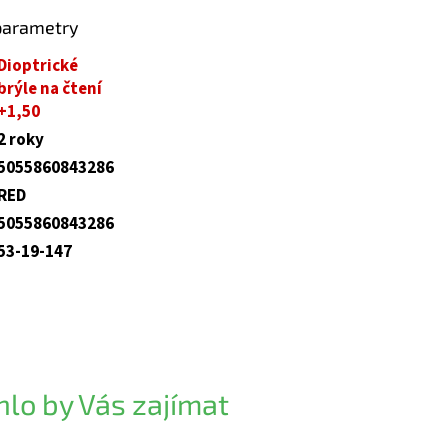
parametry
Dioptrické
brýle na čtení
+1,50
2 roky
5055860843286
RED
5055860843286
53-19-147
lo by Vás zajímat