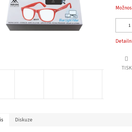
ček.
Možnost
Detailn
TISK
is
Diskuze