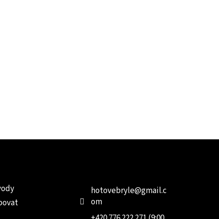
e pro vás
Kontakt
Facebo
vody
hotovebryle
@
gmail.c
om
povat
+420 776 222 271 (9:00