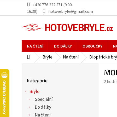
Přejít
+420 776 222 271 (9:00-
na
16:30)
hotovebryle@gmail.com
obsah
NA ČTENÍ
DO DÁLKY
OBROUČKY
N
Brýle
Na čtení
Dioptrické brý
Domů
P
MON
o
Přeskočit
s
Kategorie
Průmě
2 hodn
kategorie
t
hodno
r
Brýle
produ
a
Speciální
je
n
5,0
Do dálky
n
z
Na čtení