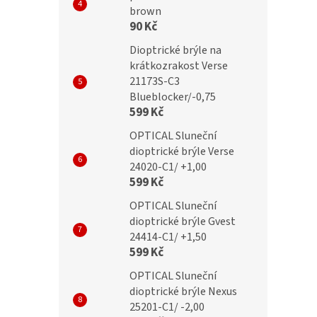
brown
90 Kč
Dioptrické brýle na
krátkozrakost Verse
21173S-C3
Blueblocker/-0,75
599 Kč
OPTICAL Sluneční
dioptrické brýle Verse
24020-C1/ +1,00
599 Kč
OPTICAL Sluneční
dioptrické brýle Gvest
24414-C1/ +1,50
599 Kč
OPTICAL Sluneční
dioptrické brýle Nexus
25201-C1/ -2,00