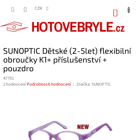
Přejít
na
CZK
NÁKUP
obsah
KOŠÍK
SUNOPTIC Dětské (2-5let) flexibilní
obroučky K1+ příslušenství +
pouzdro
47751
Průměrné
2 hodnocení
Podrobnosti hodnocení
Značka:
SUNOPTIC
hodnocení
produktu
je
5,0
z
5
hvězdiček.