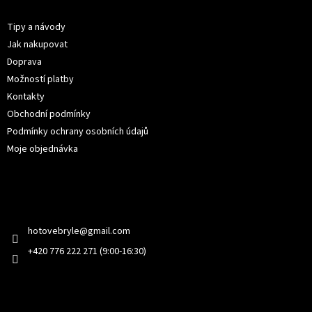
Informace pro vás
a
t
Tipy a návody
í
Jak nakupovat
Doprava
Možností platby
Kontakty
Obchodní podmínky
Podmínky ochrany osobních údajů
Moje objednávka
Kontakt
hotovebryle
@
gmail.com
+420 776 222 271 (9:00-16:30)