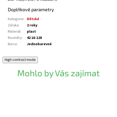
Doplňkové parametry
Kategorie
:
Dětské
Záruka
:
2 roky
Materiál
:
plast
Rozměry
:
42 16-128
Barva
:
Jednobarevné
High-contrast mode
Mohlo by Vás zajímat