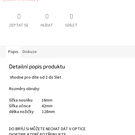
ZEPTAT SE
HLÍDAT
SDÍLET
Popis
Diskuze
Detailní popis produktu
Vhodne pro díte od 2 do 5let
Rozměry obruby:
šířka nosníku 16mm
šířka očnice 42mm
délka nožičky 128mm
DO BRÝLÍ SI MŮŽETE NECHAT DÁT V OPTICE
DIOPTRIE,KTERÉ POTŘEBUJETE