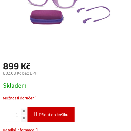
899 Kč
802,68 Kč bez DPH
Měrná
Skladem
cena:
Možnosti doručení
Přidat do košíku
Detailní informace