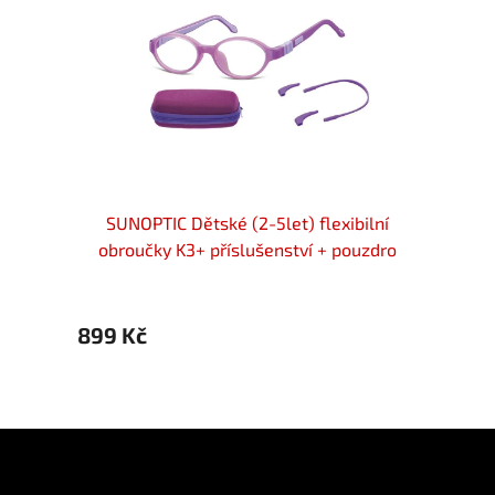
ilní
SUNOPTIC Dětské (2-5let) flexibilní
SUN
uzdro
obroučky K3+ příslušenství + pouzdro
obro
899 Kč
899 
Z
á
p