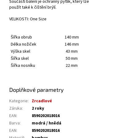
Součástí balení je ochranný pytlík, který lze
použít také k čištění brýlí.
VELIKOSTI: One Size
Šířka obrub
140 mm
Délka nožiček
146 mm
Výška skel
43 mm
Šířka skel
50 mm
Šířka nosníku
22 mm
Doplňkové parametry
Kategorie
:
Zrcadlové
Záruka
:
2 roky
EAN
:
8590202018016
Barva
:
modrá / hnědá
EAN
:
8590202018016