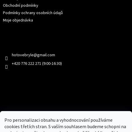
Obchodní podmínky
Podmínky ochrany osobních údajů
Moje objednávka
Kontakt
hotovebryle
@
gmail.com
+420 776 222 271 (9:00-16:30)
Facebook
Přijímáme online platby
Pro personalizaci obsahu a vyhodnocování používáme
cookies třetích stran. S vaším souhlasem budeme schopni na