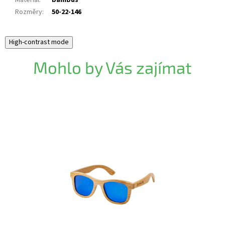
Materiál
:
bambus
Rozměry
:
50-22-146
High-contrast mode
Mohlo by Vás zajímat