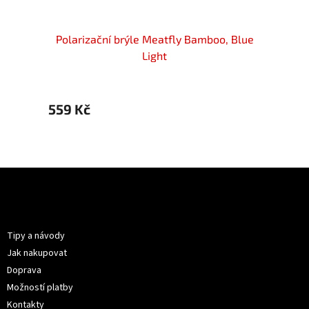
RELAX
Polarizační brýle Meatfly Bamboo, Blue
PO
Light
559 Kč
1 079
Z
á
p
Informace pro vás
a
t
Tipy a návody
í
Jak nakupovat
Doprava
Možností platby
Kontakty