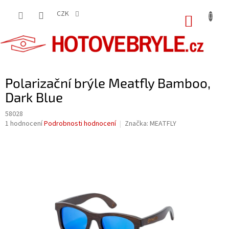
Přejít
na
CZK
NÁKUP
obsah
KOŠÍK
Polarizační brýle Meatfly Bamboo,
Dark Blue
58028
Průměrné
1 hodnocení
Podrobnosti hodnocení
Značka:
MEATFLY
hodnocení
produktu
je
5,0
z
5
hvězdiček.