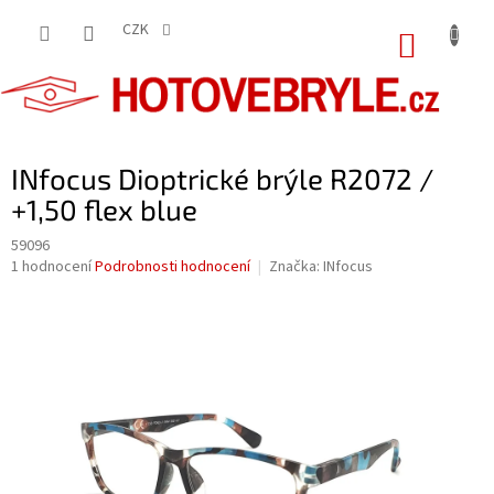
Přejít
na
CZK
NÁKUP
obsah
KOŠÍK
INfocus Dioptrické brýle R2072 /
+1,50 flex blue
59096
Průměrné
1 hodnocení
Podrobnosti hodnocení
Značka:
INfocus
hodnocení
produktu
je
5,0
z
5
hvězdiček.