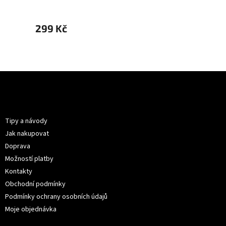
299 Kč
299 
Z
á
p
Informace pro vás
a
t
Tipy a návody
í
Jak nakupovat
Doprava
Možností platby
Kontakty
Obchodní podmínky
Podmínky ochrany osobních údajů
Moje objednávka