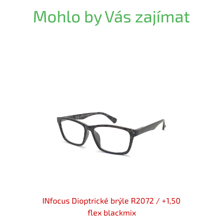
Mohlo by Vás zajímat
+1,50
INfocus Dioptrické brýle R2072 / +1,50
INfo
flex blackmix