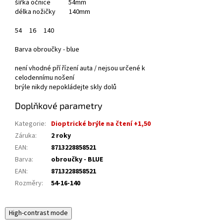
šířka očnice 54mm
délka nožičky 140mm
54
16
140
Barva obroučky - blue
není vhodné pří řízení auta / nejsou určené k
celodennímu nošení
brýle nikdy nepokládejte skly dolů
Doplňkové parametry
Kategorie
:
Dioptrické brýle na čtení +1,50
Záruka
:
2 roky
EAN
:
8713228858521
Barva
:
obroučky - BLUE
EAN
:
8713228858521
Rozměry
:
54-16-140
High-contrast mode