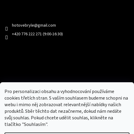
Kontakt
hotovebryle
@
gmail.com
+420 776 222 271 (9:00-16:30)
Facebook
Přijímáme online platby
Pro personalizaci obsahu a vyhodnocování používáme
cookies třetích stran. S vaším souhlasem budeme schopni na
webu i mimo něj zobrazovat relevantnější nabídky našich
produktů. Sběr těchto dat nezačneme, dokud nám nedáte
svůj souhlas. Pokud chcete udělit souhlas, klikněte na
tlačítko "Souhlasím".