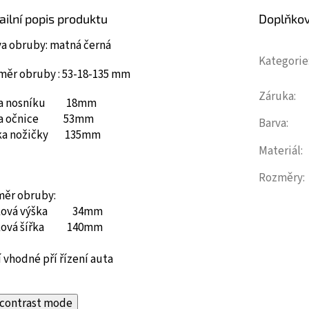
ailní popis produktu
Doplňko
va obruby: matná černá
Kategorie
měr obruby : 53-18-135 mm
Záruka
:
ka nosníku 18mm
ka očnice 53mm
Barva
:
ka nožičky 135mm
Materiál
:
Rozměry
:
měr obruby:
ková výška 34mm
ková šířka 140mm
 vhodné pří řízení auta
contrast mode