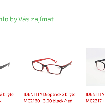
lo by Vás zajímat
é brýle
IDENTITY Dioptrické brýle
IDENTITY 
k
MC2160 +3,00 black/red
MC2217 +