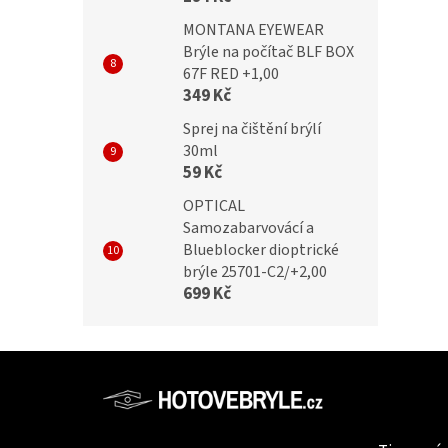
MONTANA EYEWEAR
Brýle na počítač BLF BOX
67F RED +1,00
349 Kč
Sprej na čištění brýlí
30ml
59 Kč
OPTICAL
Samozabarvovácí a
Blueblocker dioptrické
brýle 25701-C2/+2,00
699 Kč
Z
á
p
Informac
a