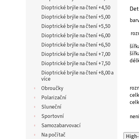
Dioptrické brýle na čtení +4,50
Det
Dioptrické brýle na čtení +5,00
bar
Dioptrické brýle na čtení +5,50
roz
Dioptrické brýle na čtení +6,00
Dioptrické brýle na čtení +6,50
šíř
šíř
Dioptrické brýle na čtení +7,00
dél
Dioptrické brýle na čtení +7,50
Dioptrické brýle na čtení +8,00 a
více
roz
Obroučky
cel
Polarizační
cel
Sluneční
Sportovní
není
Samozabarvovací
Na počítač
High-