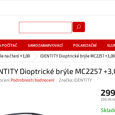
A POČÍTAČ
SAMOZABARVOVACÍ
POLARIZAČNÍ
SLU
le na čtení +3,00
IDENTITY Dioptrické brýle MC2257 +3,00
NTITY Dioptrické brýle MC2257 +3,
rné
ocení
Podrobnosti hodnocení
Značka:
IDENTITY
cení
299
ktu
266,96 K
Měrná
Skla
cena: