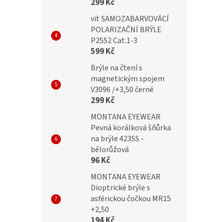
299 Kč
vit SAMOZABARVOVÁCÍ
POLARIZAČNÍ BRÝLE
č
299 Kč
P2552 Cat.1-3
599 Kč
Brýle na čtení s
magnetickým spojem
V3096 /+3,50 černé
299 Kč
MONTANA EYEWEAR
Pevná korálková šňůrka
na brýle 423SS -
bělorůžová
96 Kč
MONTANA EYEWEAR
Dioptrické brýle s
asférickou čočkou MR15
+2,50
194 Kč