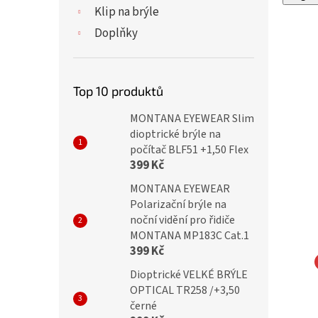
Klip na brýle
Doplňky
Top 10 produktů
MONTANA EYEWEAR Slim
dioptrické brýle na
počítač BLF51 +1,50 Flex
399 Kč
MONTANA EYEWEAR
Polarizační brýle na
noční vidění pro řidiče
MONTANA MP183C Cat.1
399 Kč
Dioptrické VELKÉ BRÝLE
TY Dioptrické brýle
IDENTITY Dioptrické brýle
OPTICAL TR258 /+3,50
 +3,00 black/green
MC2160 +3,00 black/tyrkys
černé