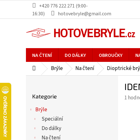
Přejít
+420 776 222 271 (9:00-
na
16:30)
hotovebryle@gmail.com
obsah
NA ČTENÍ
DO DÁLKY
OBROUČKY
N
Brýle
Na čtení
Dioptrické brý
Domů
P
IDE
o
Přeskočit
s
Kategorie
Průmě
1 hodn
kategorie
t
hodno
r
Brýle
produ
a
Speciální
je
n
5,0
Do dálky
n
z
Na čtení