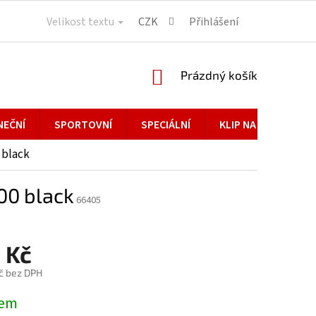
Velikost textu
CZK
Přihlášení
NÁKUPNÍ
Prázdný košík
KOŠÍK
NEČNÍ
SPORTOVNÍ
SPECIÁLNÍ
KLIP NA BRÝLE
 black
00 black
66405
 Kč
č bez DPH
dem