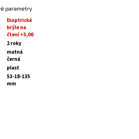
vé parametry
Dioptrické
:
brýle na
čtení +3,00
2 roky
matná
černá
plast
53-18-135
mm