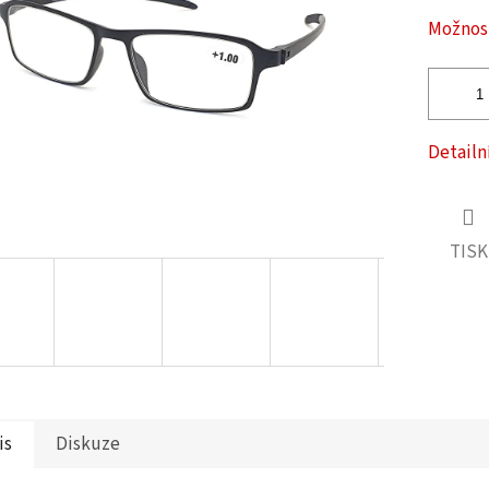
ček.
Možnost
Detailn
TISK
is
Diskuze