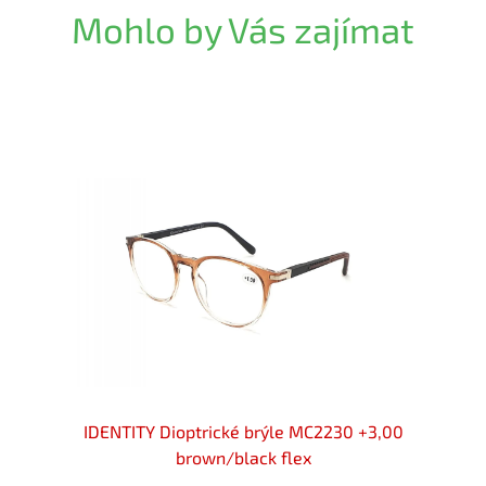
Mohlo by Vás zajímat
 brýle
IDENTITY Dioptrické brýle MC2230 +3,00
IDENT
brown/black flex