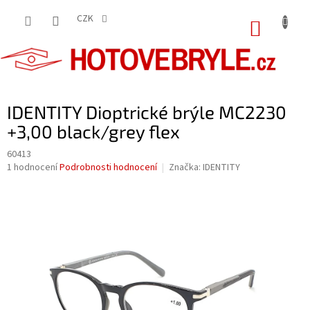
Přejít
na
CZK
NÁKUP
obsah
KOŠÍK
IDENTITY Dioptrické brýle MC2230
+3,00 black/grey flex
60413
Průměrné
1 hodnocení
Podrobnosti hodnocení
Značka:
IDENTITY
hodnocení
produktu
je
5,0
z
5
hvězdiček.