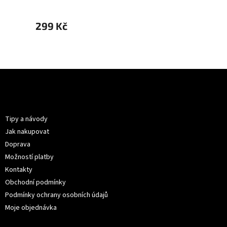
299 Kč
299 
Z
á
p
Informace pro vás
a
t
Tipy a návody
í
Jak nakupovat
Doprava
Možností platby
Kontakty
Obchodní podmínky
Podmínky ochrany osobních údajů
Moje objednávka