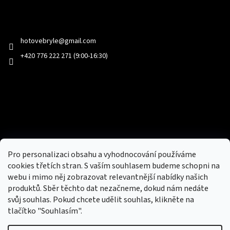
Kontakt
hotovebryle
@
gmail.com
+420 776 222 271 (9:00-16:30)
Facebook
Přijímáme online platby
Pro personalizaci obsahu a vyhodnocování používáme
cookies třetích stran. S vaším souhlasem budeme schopni na
webu i mimo něj zobrazovat relevantnější nabídky našich
produktů. Sběr těchto dat nezačneme, dokud nám nedáte
svůj souhlas. Pokud chcete udělit souhlas, klikněte na
tlačítko "Souhlasím".
Nový obchod s batohy, cestovními zavazadly, tašky a peněženky