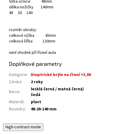
šířka očnice 48mm
délka nožičky 140mm
48
20
140
rozměr obruby:
celková výška 45mm
celková šířka 130mm
není vhodné pří řízení auta
Doplňkové parametry
Kategorie
:
Dioptrické brýle na čtení +3,00
Záruka
:
2 roky
lesklá černá / matná černá/
Barva
:
šedá
Materiál
:
plast
Rozměry
:
48-20-140 mm
High-contrast mode