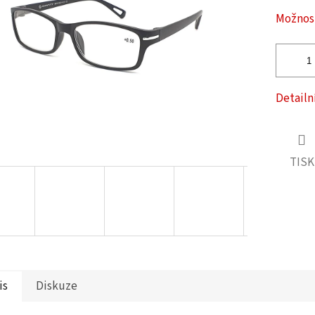
ček.
Možnost
Detailn
TISK
is
Diskuze