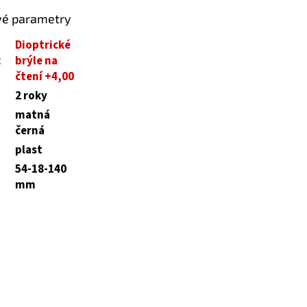
vé parametry
Dioptrické
:
brýle na
čtení +4,00
2 roky
matná
černá
plast
54-18-140
mm