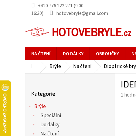
Přejít
+420 776 222 271 (9:00-
na
16:30)
hotovebryle@gmail.com
obsah
NA ČTENÍ
DO DÁLKY
OBROUČKY
N
Brýle
Na čtení
Dioptrické brý
Domů
P
IDE
o
Přeskočit
s
Kategorie
Průmě
1 hodn
kategorie
t
hodno
r
Brýle
produ
a
Speciální
je
n
5,0
Do dálky
n
z
Na čtení