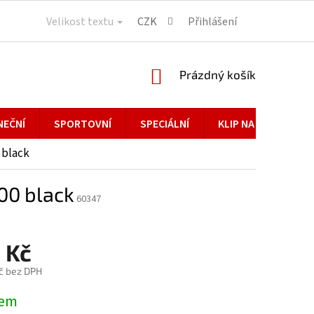
Velikost textu
CZK
Přihlášení
NÁKUPNÍ
Prázdný košík
KOŠÍK
NEČNÍ
SPORTOVNÍ
SPECIÁLNÍ
KLIP NA BRÝLE
 black
00 black
60347
 Kč
č bez DPH
dem