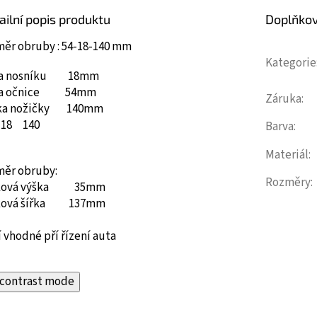
ailní popis produktu
Doplňko
měr obruby : 54-18-140 mm
Kategorie
ka nosníku 18mm
ka očnice 54mm
Záruka
:
ka nožičky 140mm
18
140
Barva
:
Materiál
:
měr obruby:
Rozměry
:
ková výška 35mm
ková šířka 137mm
 vhodné pří řízení auta
contrast mode