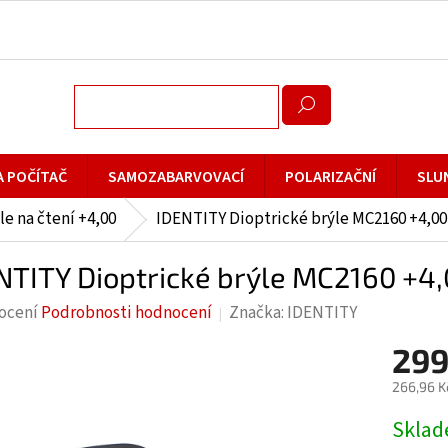
A POČÍTAČ
SAMOZABARVOVACÍ
POLARIZAČNÍ
SLU
le na čtení +4,00
IDENTITY Dioptrické brýle MC2160 +4,00
NTITY Dioptrické brýle MC2160 +4,
rné
ocení
Podrobnosti hodnocení
Značka:
IDENTITY
cení
299
ktu
266,96 K
Měrná
Skla
cena: