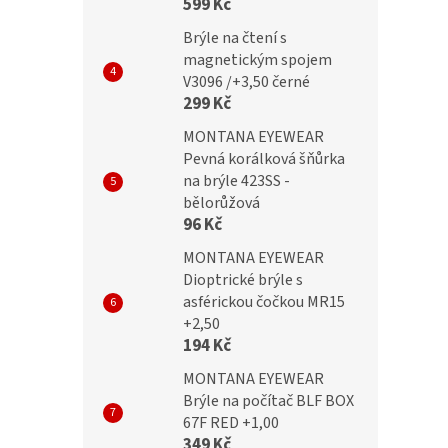
599 Kč
Brýle na čtení s
č
299 Kč
magnetickým spojem
V3096 /+3,50 černé
299 Kč
MONTANA EYEWEAR
Pevná korálková šňůrka
na brýle 423SS -
bělorůžová
96 Kč
MONTANA EYEWEAR
Dioptrické brýle s
asférickou čočkou MR15
+2,50
194 Kč
MONTANA EYEWEAR
Brýle na počítač BLF BOX
67F RED +1,00
349 Kč