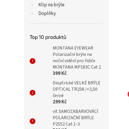
Klip na brýle
Doplňky
Top 10 produktů
MONTANA EYEWEAR
Polarizační brýle na
noční vidění pro řidiče
MONTANA MP183C Cat.1
399 Kč
Dioptrické VELKÉ BRÝLE
OPTICAL TR258 /+3,50
černé
299 Kč
TY Dioptrické brýle
IDENTITY Dioptrické brýle
 +4,00 black flex
MC2240 +4,00 flex black
vit SAMOZABARVOVÁCÍ
POLARIZAČNÍ BRÝLE
P2552 Cat.1-3