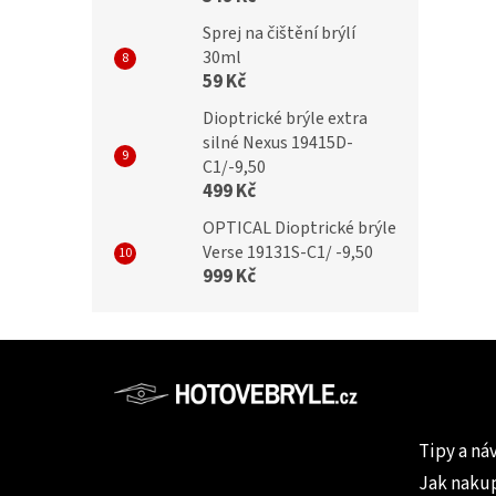
Sprej na čištění brýlí
30ml
59 Kč
Dioptrické brýle extra
silné Nexus 19415D-
C1/-9,50
499 Kč
OPTICAL Dioptrické brýle
Verse 19131S-C1/ -9,50
999 Kč
Z
á
p
Informac
a
Tipy a ná
t
Jak naku
í