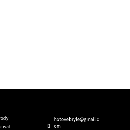
e pro vás
Kontakt
Facebo
vody
hotovebryle
@
gmail.c
om
povat