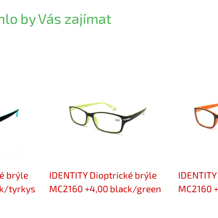
lo by Vás zajímat
é brýle
IDENTITY Dioptrické brýle
IDENTITY 
k/tyrkys
MC2160 +4,00 black/green
MC2160 +