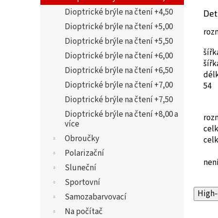
Dioptrické brýle na čtení +4,50
Det
Dioptrické brýle na čtení +5,00
roz
Dioptrické brýle na čtení +5,50
šíř
Dioptrické brýle na čtení +6,00
šíř
Dioptrické brýle na čtení +6,50
dél
Dioptrické brýle na čtení +7,00
54
Dioptrické brýle na čtení +7,50
Dioptrické brýle na čtení +8,00 a
roz
více
cel
Obroučky
cel
Polarizační
není
Sluneční
Sportovní
High-
Samozabarvovací
Na počítač