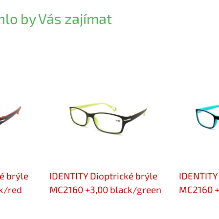
lo by Vás zajímat
é brýle
IDENTITY Dioptrické brýle
IDENTITY 
k/red
MC2160 +3,00 black/green
MC2160 +