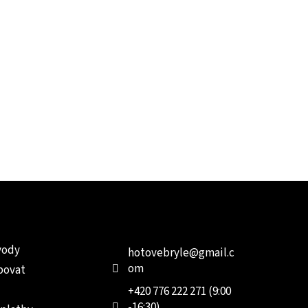
e pro vás
Kontakt
Facebo
vody
hotovebryle
@
gmail.c
om
povat
+420 776 222 271 (9:00
-16:30)