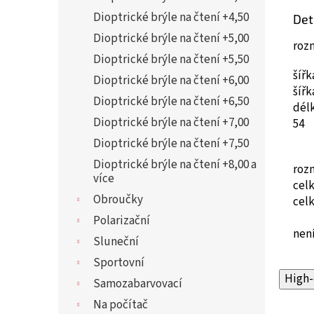
Dioptrické brýle na čtení +4,50
Det
Dioptrické brýle na čtení +5,00
roz
Dioptrické brýle na čtení +5,50
šíř
Dioptrické brýle na čtení +6,00
šíř
Dioptrické brýle na čtení +6,50
dél
Dioptrické brýle na čtení +7,00
54
Dioptrické brýle na čtení +7,50
Dioptrické brýle na čtení +8,00 a
roz
více
cel
Obroučky
cel
Polarizační
není
Sluneční
Sportovní
High-
Samozabarvovací
Na počítač