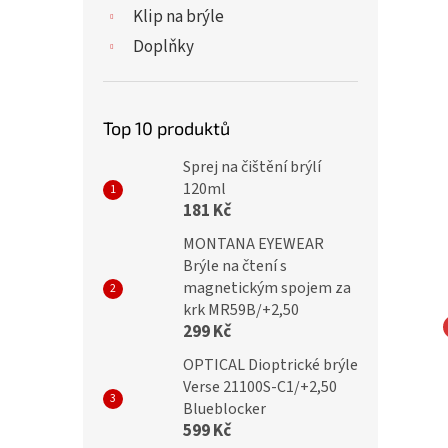
Klip na brýle
Doplňky
Top 10 produktů
Sprej na čištění brýlí
120ml
181 Kč
MONTANA EYEWEAR
Brýle na čtení s
magnetickým spojem za
krk MR59B/+2,50
299 Kč
TY Dioptrické brýle
IDENTITY Dioptrické brýle
OPTICAL Dioptrické brýle
 +3,00 black
MC2217 +3,00 flex
Verse 21100S-C1/+2,50
Blueblocker
black/pink
599 Kč