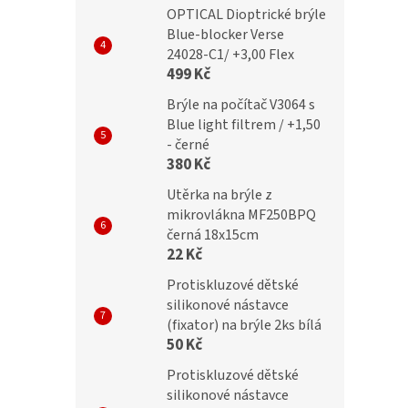
OPTICAL Dioptrické brýle
Blue-blocker Verse
č
299 Kč
24028-C1/ +3,00 Flex
499 Kč
Brýle na počítač V3064 s
Blue light filtrem / +1,50
- černé
380 Kč
Utěrka na brýle z
mikrovlákna MF250BPQ
černá 18x15cm
22 Kč
Protiskluzové dětské
silikonové nástavce
(fixator) na brýle 2ks bílá
50 Kč
Protiskluzové dětské
silikonové nástavce