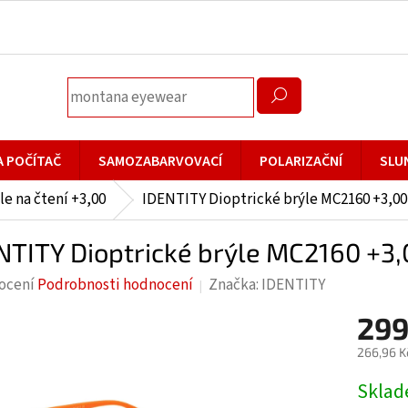
A POČÍTAČ
SAMOZABARVOVACÍ
POLARIZAČNÍ
SLU
le na čtení +3,00
IDENTITY Dioptrické brýle MC2160 +3,00
NTITY Dioptrické brýle MC2160 +3
rné
ocení
Podrobnosti hodnocení
Značka:
IDENTITY
cení
299
ktu
266,96 K
Měrná
Skla
cena: