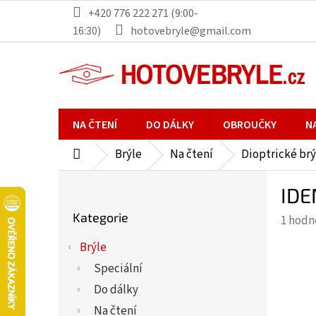
Přejít
+420 776 222 271 (9:00-
na
16:30)
hotovebryle@gmail.com
obsah
NA ČTENÍ
DO DÁLKY
OBROUČKY
N
Brýle
Na čtení
Dioptrické brý
Domů
P
IDE
o
Přeskočit
s
Kategorie
Průmě
1 hodn
kategorie
t
hodno
r
Brýle
produ
a
Speciální
je
n
5,0
Do dálky
n
z
Na čtení