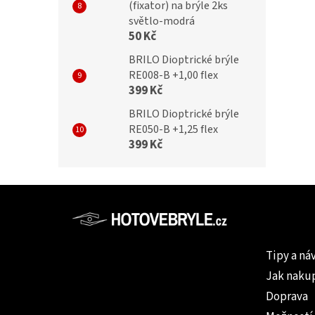
(fixator) na brýle 2ks
světlo-modrá
50 Kč
BRILO Dioptrické brýle
RE008-B +1,00 flex
399 Kč
BRILO Dioptrické brýle
RE050-B +1,25 flex
399 Kč
Z
á
p
Informac
a
Tipy a ná
t
Jak naku
í
Doprava