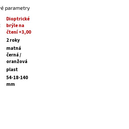
vé parametry
Dioptrické
:
brýle na
čtení +3,00
2 roky
matná
černá /
oranžová
plast
54-18-140
mm