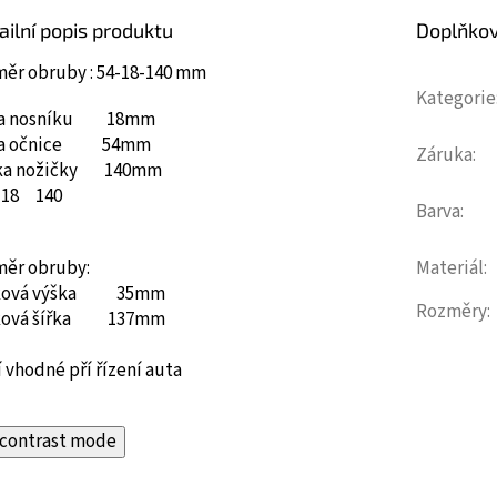
ailní popis produktu
Doplňko
měr obruby : 54-18-140 mm
Kategorie
ka nosníku 18mm
ka očnice 54mm
Záruka
:
ka nožičky 140mm
18
140
Barva
:
měr obruby:
Materiál
:
ková výška 35mm
Rozměry
:
ková šířka 137mm
 vhodné pří řízení auta
contrast mode