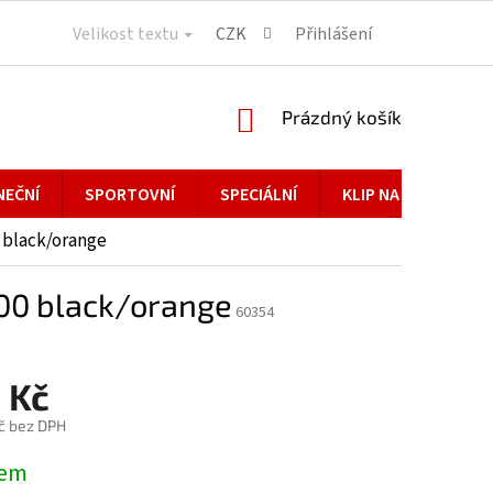
Velikost textu
CZK
Přihlášení
NÁKUPNÍ
Prázdný košík
KOŠÍK
NEČNÍ
SPORTOVNÍ
SPECIÁLNÍ
KLIP NA BRÝLE
 black/orange
,00 black/orange
60354
 Kč
č bez DPH
dem