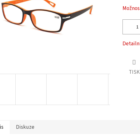
ček.
Možnost
Detailn
TISK
is
Diskuze