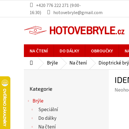
Přejít
+420 776 222 271 (9:00-
na
16:30)
hotovebryle@gmail.com
obsah
NA ČTENÍ
DO DÁLKY
OBROUČKY
N
Brýle
Na čtení
Dioptrické brý
Domů
P
IDE
o
Přeskočit
s
Kategorie
Průmě
Neoho
kategorie
t
hodno
r
Brýle
produ
a
Speciální
je
n
0,0
Do dálky
n
z
Na čtení