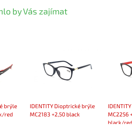
lo by Vás zajímat
é brýle
IDENTITY Dioptrické brýle
IDENTITY 
k/red
MC2183 +2,50 black
MC2256 +
black/re