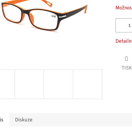
ček.
Možnost
Detailn
TISK
is
Diskuze