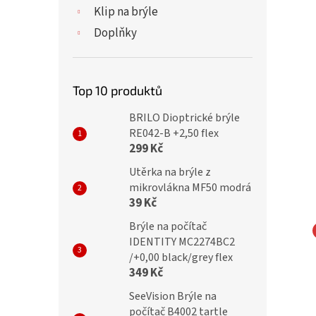
Klip na brýle
Doplňky
Top 10 produktů
BRILO Dioptrické brýle
RE042-B +2,50 flex
299 Kč
Utěrka na brýle z
mikrovlákna MF50 modrá
39 Kč
Brýle na počítač
IDENTITY MC2274BC2
TY Dioptrické brýle
IDENTITY Dioptrické brýle
/+0,00 black/grey flex
349 Kč
 +2,50 black/violet
MC2217 +2,50 flex black
SeeVision Brýle na
počítač B4002 tartle