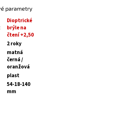
vé parametry
Dioptrické
:
brýle na
čtení +2,50
2 roky
matná
černá /
oranžová
plast
54-18-140
mm