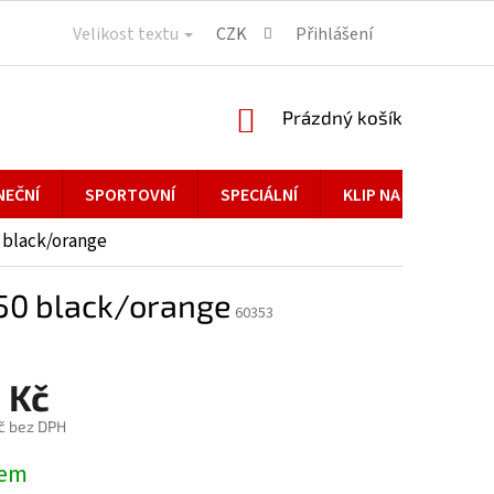
Velikost textu
CZK
Přihlášení
NÁKUPNÍ
Prázdný košík
KOŠÍK
NEČNÍ
SPORTOVNÍ
SPECIÁLNÍ
KLIP NA BRÝLE
 black/orange
,50 black/orange
60353
 Kč
č bez DPH
dem