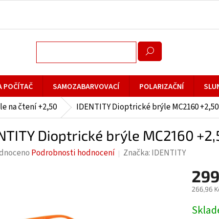
A POČÍTAČ
SAMOZABARVOVACÍ
POLARIZAČNÍ
SLU
le na čtení +2,50
IDENTITY Dioptrické brýle MC2160 +2,50
NTITY Dioptrické brýle MC2160 +2
rné
dnoceno
Podrobnosti hodnocení
Značka:
IDENTITY
cení
299
ktu
266,96 K
Měrná
Skla
cena: