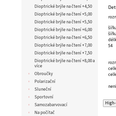
Dioptrické brýle na čtení +4,50
Det
Dioptrické brýle na čtení +5,00
roz
Dioptrické brýle na čtení +5,50
šíř
Dioptrické brýle na čtení +6,00
šíř
Dioptrické brýle na čtení +6,50
dél
Dioptrické brýle na čtení +7,00
54
Dioptrické brýle na čtení +7,50
Dioptrické brýle na čtení +8,00 a
roz
více
cel
Obroučky
cel
Polarizační
není
Sluneční
Sportovní
High-
Samozabarvovací
Na počítač