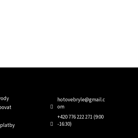
e pro vás
Kontakt
Facebo
vody
hotovebryle
@
gmail.c
om
povat
+420 776 222 271 (9:00
-16:30)
 platby