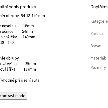
ailní popis produktu
Doplňko
měr obruby : 54-18-140 mm
Kategorie
ka nosníku 18mm
ka očnice 54mm
Záruka
:
ka nožičky 140mm
18
140
Barva
:
měr obruby:
Materiál
:
ková výška 35mm
Rozměry
:
ková šířka 137mm
 vhodné pří řízení auta
contrast mode