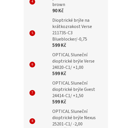
brown
90 Kč
č
299 Kč
Dioptrické brýle na
krátkozrakost Verse
21173S-C3
Blueblocker/-0,75
599 Kč
OPTICAL Sluneční
dioptrické brýle Verse
24020-C1/ +1,00
599 Kč
OPTICAL Sluneční
dioptrické brýle Gvest
24414-C1/ +1,50
599 Kč
OPTICAL Sluneční
dioptrické brýle Nexus
25201-C1/ -2,00