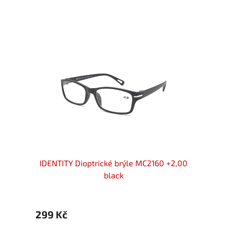
 +2,00
IDENTITY Dioptrické brýle MC2160 +2,00
IDENT
black
299 Kč
299 