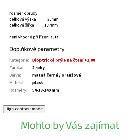
rozměr obruby:
celková výška 35mm
celková šířka 137mm
není vhodné pří řízení auta
Doplňkové parametry
Kategorie
:
Dioptrické brýle na čtení +2,00
Záruka
:
2 roky
Barva
:
matná černá / oranžová
Materiál
:
plast
Rozměry
:
54-18-140 mm
High-contrast mode
Mohlo by Vás zajímat