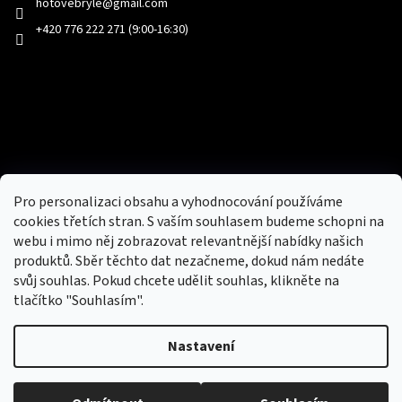
hotovebryle
@
gmail.com
+420 776 222 271 (9:00-16:30)
Facebook
Přijímáme online platby
Pro personalizaci obsahu a vyhodnocování používáme
cookies třetích stran. S vaším souhlasem budeme schopni na
webu i mimo něj zobrazovat relevantnější nabídky našich
produktů. Sběr těchto dat nezačneme, dokud nám nedáte
svůj souhlas. Pokud chcete udělit souhlas, klikněte na
tlačítko "Souhlasím".
Nový obchod s batohy, cestovními zavazadly, tašky a peněženky
Nastavení
Copyright 2026
hotovebryle.cz
. Všechna práva
Vytvořil