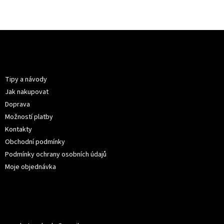
Z
á
p
Informace pro vás
a
t
Tipy a návody
í
Jak nakupovat
Doprava
Možností platby
Kontakty
Obchodní podmínky
Podmínky ochrany osobních údajů
Moje objednávka
Kontakt