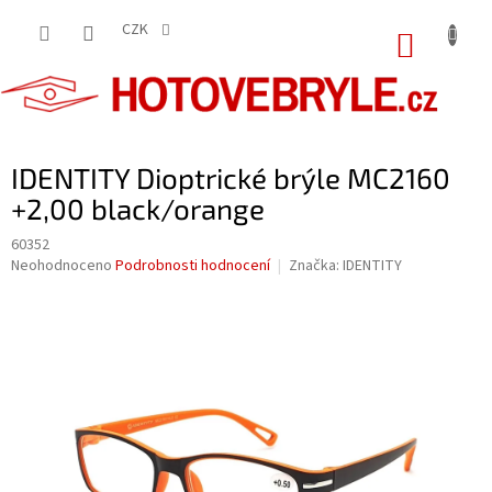
Přejít
na
CZK
NÁKUP
obsah
KOŠÍK
IDENTITY Dioptrické brýle MC2160
+2,00 black/orange
60352
Průměrné
Neohodnoceno
Podrobnosti hodnocení
Značka:
IDENTITY
hodnocení
produktu
je
0,0
z
5
hvězdiček.