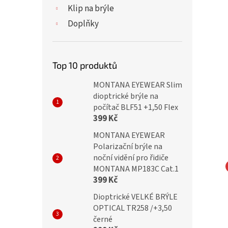
Klip na brýle
Doplňky
Top 10 produktů
MONTANA EYEWEAR Slim
dioptrické brýle na
počítač BLF51 +1,50 Flex
399 Kč
MONTANA EYEWEAR
Polarizační brýle na
noční vidění pro řidiče
MONTANA MP183C Cat.1
399 Kč
TY Dioptrické brýle
IDENTITY Dioptrické brýle
 +0,50 black/brown
V3008 +0,50 white/black
Dioptrické VELKÉ BRÝLE
OPTICAL TR258 /+3,50
černé