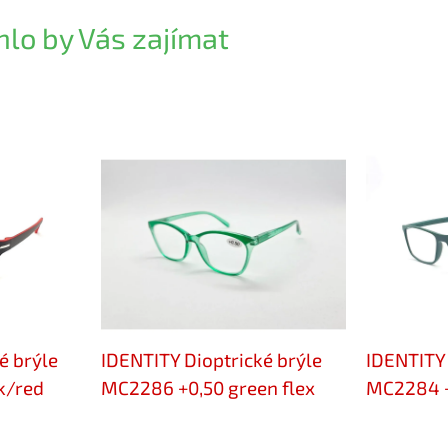
lo by Vás zajímat
é brýle
IDENTITY Dioptrické brýle
IDENTITY 
k/red
MC2286 +0,50 green flex
MC2284 +