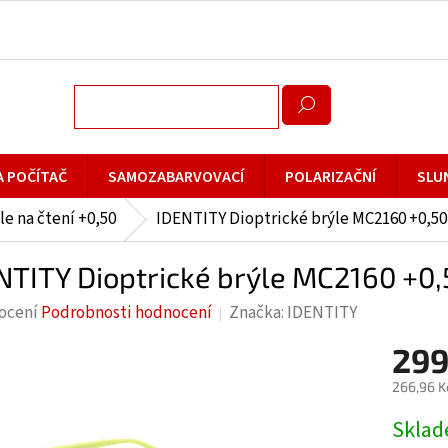
A POČÍTAČ
SAMOZABARVOVACÍ
POLARIZAČNÍ
SLU
le na čtení +0,50
IDENTITY Dioptrické brýle MC2160 +0,50
NTITY Dioptrické brýle MC2160 +0
rné
ocení
Podrobnosti hodnocení
Značka:
IDENTITY
cení
299
ktu
266,96 K
Měrná
Skla
cena: