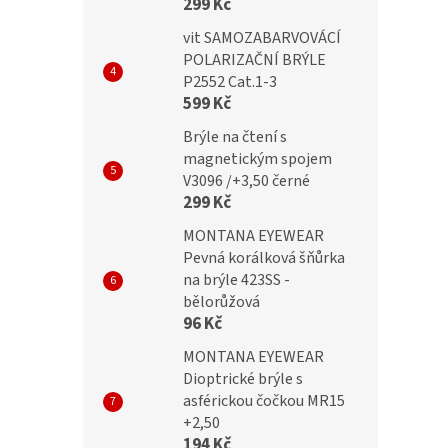
299 Kč
vit SAMOZABARVOVÁCÍ
č
299 Kč
POLARIZAČNÍ BRÝLE
P2552 Cat.1-3
599 Kč
Brýle na čtení s
magnetickým spojem
V3096 /+3,50 černé
299 Kč
MONTANA EYEWEAR
Pevná korálková šňůrka
na brýle 423SS -
bělorůžová
96 Kč
MONTANA EYEWEAR
Dioptrické brýle s
asférickou čočkou MR15
+2,50
194 Kč