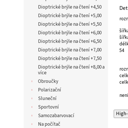
Dioptrické brýle na čtení +4,50
Det
Dioptrické brýle na čtení +5,00
roz
Dioptrické brýle na čtení +5,50
šíř
Dioptrické brýle na čtení +6,00
šíř
Dioptrické brýle na čtení +6,50
dél
Dioptrické brýle na čtení +7,00
54
Dioptrické brýle na čtení +7,50
Dioptrické brýle na čtení +8,00 a
roz
více
cel
Obroučky
cel
Polarizační
není
Sluneční
Sportovní
High-
Samozabarvovací
Na počítač