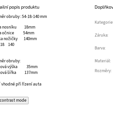
ailní popis produktu
Doplňko
měr obruby : 54-18-140 mm
Kategorie
ka nosníku 18mm
ka očnice 54mm
Záruka
:
ka nožičky 140mm
18
140
Barva
:
měr obruby:
Materiál
:
ková výška 35mm
Rozměry
:
ková šířka 137mm
 vhodné pří řízení auta
contrast mode