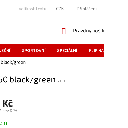
Velikost textu
CZK
Přihlášení
NÁKUPNÍ
Prázdný košík
KOŠÍK
NEČNÍ
SPORTOVNÍ
SPECIÁLNÍ
KLIP NA BRÝLE
 black/green
,50 black/green
60308
 Kč
č bez DPH
dem