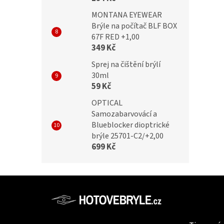
MONTANA EYEWEAR
Brýle na počítač BLF BOX
67F RED +1,00
349 Kč
Sprej na čištění brýlí
30ml
59 Kč
OPTICAL
Samozabarvovácí a
Blueblocker dioptrické
brýle 25701-C2/+2,00
699 Kč
Z
á
p
Informac
a