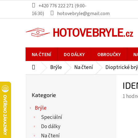
Přejít
+420 776 222 271 (9:00-
na
16:30)
hotovebryle@gmail.com
obsah
NA ČTENÍ
DO DÁLKY
OBROUČKY
N
Brýle
Na čtení
Dioptrické brý
Domů
P
IDE
o
Přeskočit
s
Kategorie
Průmě
1 hodn
kategorie
t
hodno
r
Brýle
produ
a
Speciální
je
n
5,0
Do dálky
n
z
Na čtení