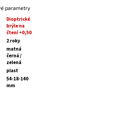
vé parametry
Dioptrické
:
brýle na
čtení +0,50
2 roky
matná
černá /
zelená
plast
54-18-140
mm