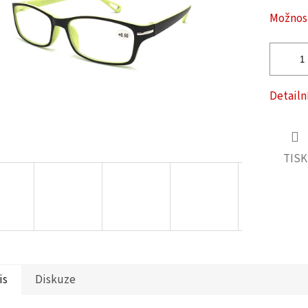
ček.
Možnost
Detailn
TISK
is
Diskuze