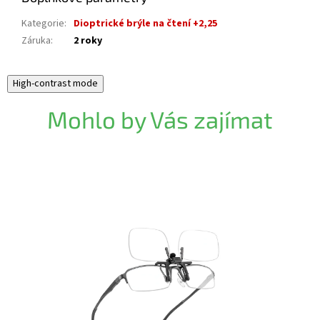
Kategorie
:
Dioptrické brýle na čtení +2,25
Záruka
:
2 roky
High-contrast mode
Mohlo by Vás zajímat