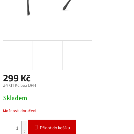
299 Kč
247,11 Kč bez DPH
Měrná
Skladem
cena:
Možnosti doručení
Přidat do košíku