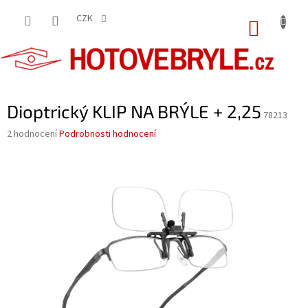
Přejít
na
CZK
NÁKUP
obsah
KOŠÍK
Dioptrický KLIP NA BRÝLE + 2,25
78213
Průměrné
2 hodnocení
Podrobnosti hodnocení
hodnocení
produktu
je
5,0
z
5
hvězdiček.