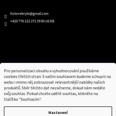
Kontakt
hotovebryle
@
gmail.com
+420 776 222 271 (9:00-16:30)
Facebook
Přijímáme online platby
Pro personalizaci obsahu a vyhodnocování používáme
cookies třetích stran. S vaším souhlasem budeme schopni na
webu i mimo něj zobrazovat relevantnější nabídky našich
produktů. Sběr těchto dat nezačneme, dokud nám nedáte
svůj souhlas. Pokud chcete udělit souhlas, klikněte na
tlačítko "Souhlasím".
Nový obchod s batohy, cestovními zavazadly, tašky a peněženky
Nastavení