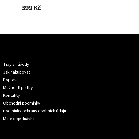
399 Kč
299 
Z
á
p
Informace pro vás
a
t
Tipy a návody
í
Jak nakupovat
Doprava
Možností platby
Kontakty
Obchodní podmínky
Podmínky ochrany osobních údajů
Moje objednávka