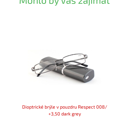
Mohlo by Vás zajímat
GREY
Dioptrické brýle v pouzdru Respect 008/
Dioptr
+3,50 dark grey