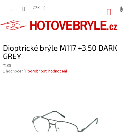
Přejít
na
CZK
NÁKUP
obsah
KOŠÍK
Dioptrické brýle M117 +3,50 DARK
GREY
7105
Průměrné
1 hodnocení
Podrobnosti hodnocení
hodnocení
produktu
je
5,0
z
5
hvězdiček.