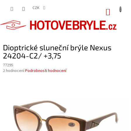
Přejít
na
CZK
NÁKUP
obsah
KOŠÍK
Dioptrické sluneční brýle Nexus
24204-C2/ +3,75
77295
Průměrné
2 hodnocení
Podrobnosti hodnocení
hodnocení
produktu
je
5,0
z
5
hvězdiček.