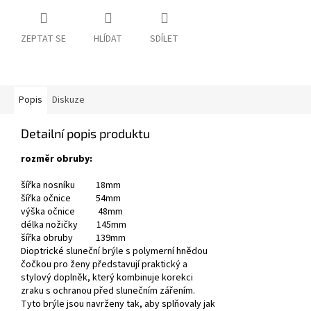
ZEPTAT SE
HLÍDAT
SDÍLET
Popis
Diskuze
Detailní popis produktu
rozměr obruby:
šířka nosníku 18mm
šířka očnice 54mm
výška očnice 48mm
délka nožičky 145mm
šířka obruby 139mm
Dioptrické sluneční brýle s polymerní hnědou
čočkou pro ženy
představují praktický a
stylový doplněk, který kombinuje korekci
zraku s ochranou před slunečním zářením.
Tyto brýle jsou navrženy tak, aby splňovaly jak