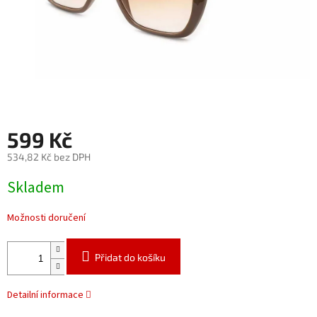
599 Kč
534,82 Kč bez DPH
Měrná
Skladem
cena:
Možnosti doručení
Přidat do košíku
Detailní informace