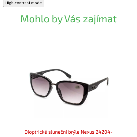
High-contrast mode
Mohlo by Vás zajímat
 Gvest
Dioptrické sluneční brýle Nexus 24204-
Diopt