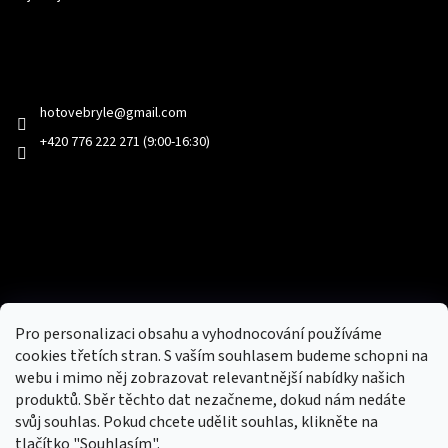
Kontakt
hotovebryle
@
gmail.com
+420 776 222 271 (9:00-16:30)
Facebook
Přijímáme online platby
Pro personalizaci obsahu a vyhodnocování používáme
cookies třetích stran. S vaším souhlasem budeme schopni na
webu i mimo něj zobrazovat relevantnější nabídky našich
produktů. Sběr těchto dat nezačneme, dokud nám nedáte
svůj souhlas. Pokud chcete udělit souhlas, klikněte na
tlačítko "Souhlasím".