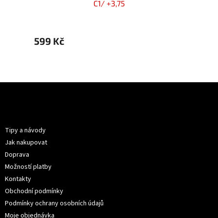
C1/ +3,75
599 Kč
599 
Z
á
p
Informace pro vás
a
t
Tipy a návody
í
Jak nakupovat
Doprava
Možností platby
Kontakty
Obchodní podmínky
Podmínky ochrany osobních údajů
Moje objednávka