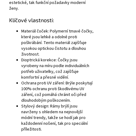
estetické, tak funkční požadavky moderní
ženy.
Klíčové vlastnosti:
Materiál čoček:
Polymerní tmavé čočky,
které jsou lehké a odolné proti
poškrábání. Tento materiál zajišťuje
vysokou optickou čistotu a dlouhou
životnost.
Dioptrická korekce:
Čočky jsou
vyrobeny na míru podle individuálních
potřeb uživatelky, což zajišťuje
komfortní a přesné vidění.
Ochrana proti UV záření:
Brýle poskytují
100% ochranu proti škodlivému UV
záření, což pomáhá chránit oči před
dlouhodobým poškozením.
Stylový design:
Rámy brýlí jsou
navrženy s ohledem na nejnovější
módní trendy, takže se hodí jak pro
každodenní nošení, tak pro speciální
příležitosti.