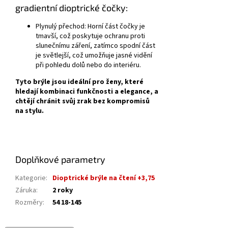
gradientní dioptrické čočky:
Plynulý přechod:
Horní část čočky je
tmavší, což poskytuje ochranu proti
slunečnímu záření, zatímco spodní část
je světlejší, což umožňuje jasné vidění
při pohledu dolů nebo do interiéru.
Tyto brýle jsou ideální pro ženy, které
hledají kombinaci funkčnosti a elegance, a
chtějí chránit svůj zrak bez kompromisů
na stylu.
Doplňkové parametry
Kategorie
:
Dioptrické brýle na čtení +3,75
Záruka
:
2 roky
Rozměry
:
54 18-145