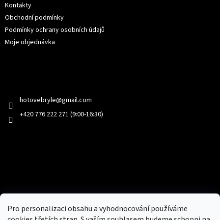
Kontakty
Obchodní podmínky
Podmínky ochrany osobních údajů
Moje objednávka
Kontakt
hotovebryle
@
gmail.com
+420 776 222 271 (9:00-16:30)
Facebook
Přijímáme online platby
Pro personalizaci obsahu a vyhodnocování používáme
cookies třetích stran. S vaším souhlasem budeme schopni na