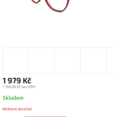
1 979 Kč
1 766,96 Kč bez DPH
Měrná
Skladem
cena:
Možnosti doručení