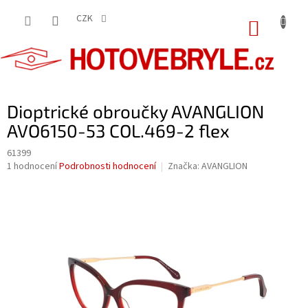
Přejít
na
CZK
NÁKUP
obsah
KOŠÍK
Dioptrické obroučky AVANGLION
AVO6150-53 COL.469-2 flex
61399
Průměrné
1 hodnocení
Podrobnosti hodnocení
Značka:
AVANGLION
hodnocení
produktu
je
5,0
z
5
hvězdiček.