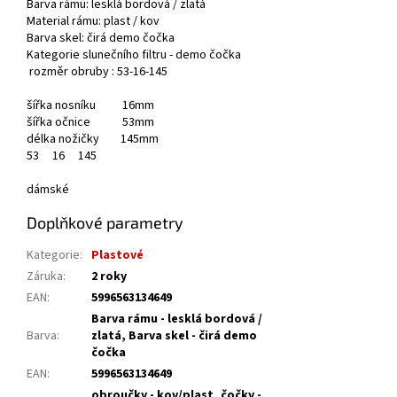
Barva rámu: lesklá bordová / zlatá
Material rámu: plast / kov
Barva skel: čirá demo čočka
Kategorie slunečního filtru - demo čočka
rozměr obruby : 53-16-145
šířka nosníku 16mm
šířka očnice 53mm
délka nožičky 145mm
53
16
145
dámské
Doplňkové parametry
Kategorie
:
Plastové
Záruka
:
2 roky
EAN
:
5996563134649
Barva rámu - lesklá bordová /
Barva
:
zlatá, Barva skel - čirá demo
čočka
EAN
:
5996563134649
obroučky - kov/plast, čočky -