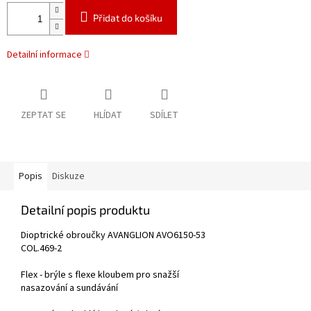
Přidat do košíku
Detailní informace
ZEPTAT SE
HLÍDAT
SDÍLET
Popis
Diskuze
Detailní popis produktu
Dioptrické obroučky AVANGLION AVO6150-53
COL.469-2
Flex - brýle s flexe kloubem pro snažší
nasazování a sundávání