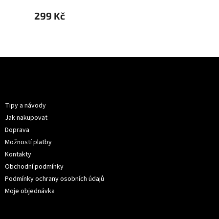
299 Kč
299 
Z
á
p
Informace pro vás
a
t
Tipy a návody
í
Jak nakupovat
Doprava
Možností platby
Kontakty
Obchodní podmínky
Podmínky ochrany osobních údajů
Moje objednávka