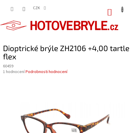
Přejít
na
CZK
NÁKUP
obsah
KOŠÍK
Dioptrické brýle ZH2106 +4,00 tartle
flex
60459
Průměrné
1 hodnocení
Podrobnosti hodnocení
hodnocení
produktu
je
5,0
z
5
hvězdiček.