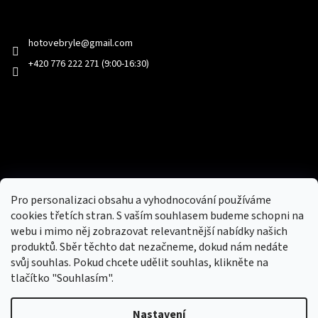
Kontakt
hotovebryle
@
gmail.com
+420 776 222 271 (9:00-16:30)
Facebook
Přijímáme online platby
Pro personalizaci obsahu a vyhodnocování používáme
cookies třetích stran. S vaším souhlasem budeme schopni na
webu i mimo něj zobrazovat relevantnější nabídky našich
produktů. Sběr těchto dat nezačneme, dokud nám nedáte
svůj souhlas. Pokud chcete udělit souhlas, klikněte na
tlačítko "Souhlasím".
Nový obchod s batohy, cestovními zavazadly, tašky a peněženky
Nastavení