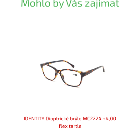
Mohlo by Vás zajímat
3033 /
IDENTITY Dioptrické brýle MC2224 +4,00
Diopt
flex tartle