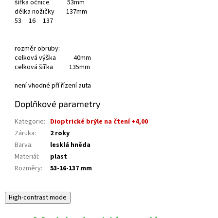
šířka očnice 53mm
délka nožičky 137mm
53
16
137
rozměr obruby:
celková výška 40mm
celková šířka 135mm
není vhodné pří řízení auta
Doplňkové parametry
Kategorie
:
Dioptrické brýle na čtení +4,00
Záruka
:
2 roky
Barva
:
lesklá hněda
Materiál
:
plast
Rozměry
:
53-16-137 mm
High-contrast mode