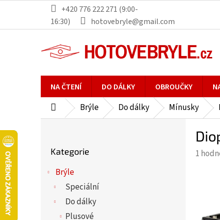
Přejít
+420 776 222 271 (9:00-
na
16:30)
hotovebryle@gmail.com
obsah
NA ČTENÍ
DO DÁLKY
OBROUČKY
N
Brýle
Do dálky
Mínusky
Domů
P
Dio
o
Přeskočit
s
Kategorie
Průmě
1 hodn
kategorie
t
hodno
r
Brýle
produ
a
Speciální
je
n
5,0
Do dálky
n
z
Plusové