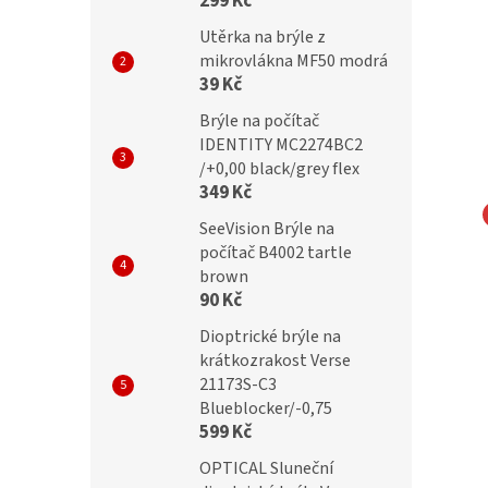
299 Kč
Utěrka na brýle z
mikrovlákna MF50 modrá
39 Kč
Brýle na počítač
IDENTITY MC2274BC2
/+0,00 black/grey flex
349 Kč
SeeVision Brýle na
L Dioptrické brýle
OPTICAL Samozabarvovácí a
počítač B4002 tartle
brown
y 25513-C1/ -4,50
Blueblocker dioptrické brýle
90 Kč
Verse 25006-C3/-4,50
Dioptrické brýle na
krátkozrakost Verse
21173S-C3
č
899 Kč
Blueblocker/-0,75
599 Kč
OPTICAL Sluneční