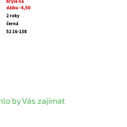
:
brýle na
dálku -4,50
2 roky
černá
52 16-138
lo by Vás zajímat