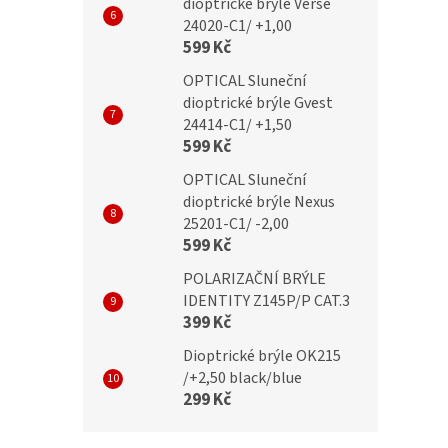
dioptrické brýle Verse
24020-C1/ +1,00
599 Kč
OPTICAL Sluneční
dioptrické brýle Gvest
24414-C1/ +1,50
599 Kč
OPTICAL Sluneční
dioptrické brýle Nexus
25201-C1/ -2,00
599 Kč
POLARIZAČNÍ BRÝLE
IDENTITY Z145P/P CAT.3
399 Kč
Dioptrické brýle OK215
/+2,50 black/blue
299 Kč