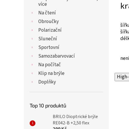
kr
více
Na čtení
Obroučky
šíř
Polarizační
šíř
dél
Sluneční
Sportovní
Samozabarvovací
není
Na počítač
Klip na brýle
High-
Doplňky
Top 10 produktů
BRILO Dioptrické brýle
RE042-B +2,50 flex