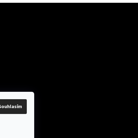
ok
Přijímáme online
platby
Souhlasím
y