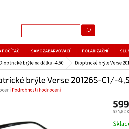
A POČÍTAČ
SAMOZABARVOVACÍ
POLARIZAČNÍ
SLU
Dioptrické brýle na dálku -4,50
Dioptrické brýle Verse 2
ptrické brýle Verse 20126S-C1/-
rné
ocení
Podrobnosti hodnocení
cení
599
ktu
534,82 K
Měrná
Skla
cena: