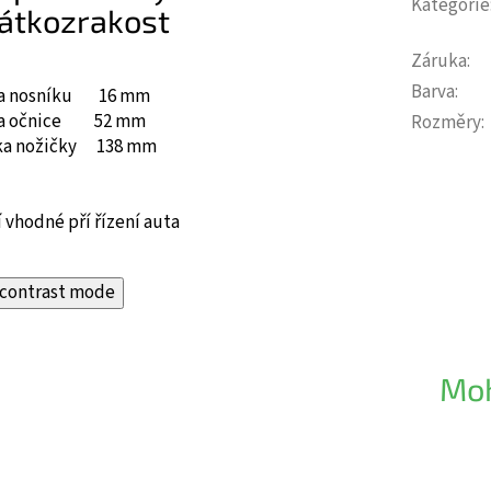
Kategorie
átkozrakost
Záruka
:
Barva
:
ka nosníku 16 mm
ka očnice 52 mm
Rozměry
:
ka nožičky 138 mm
 vhodné pří řízení auta
contrast mode
Moh