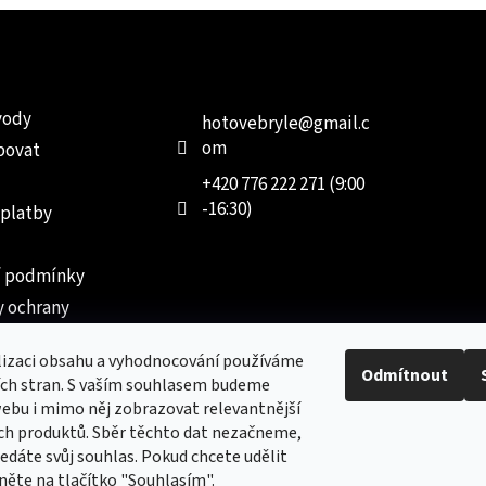
e pro vás
Kontakt
Facebo
vody
hotovebryle
@
gmail.c
om
povat
+420 776 222 271 (9:00
-16:30)
 platby
 podmínky
 ochrany
 údajů
lizaci obsahu a vyhodnocování používáme
ednávka
Odmítnout
ích stran. S vaším souhlasem budeme
ebu i mimo něj zobrazovat relevantnější
ch produktů. Sběr těchto dat nezačneme,
dáte svůj souhlas. Pokud chcete udělit
kněte na tlačítko "Souhlasím".
Nový obchod s batohy, cestovními zavazadly, tašky a peněženk