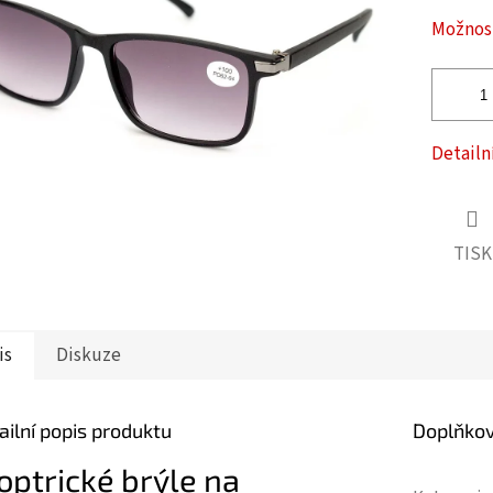
ček.
Možnost
Detailn
TISK
is
Diskuze
ailní popis produktu
Doplňko
optrické brýle na