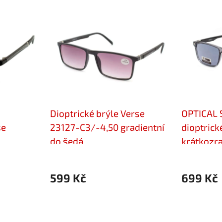
Dioptrické brýle Verse
OPTICAL 
se
23127-C3/-4,50 gradientní
dioptrick
do šedá
krátkozr
C2/-4,50
599 Kč
699 Kč