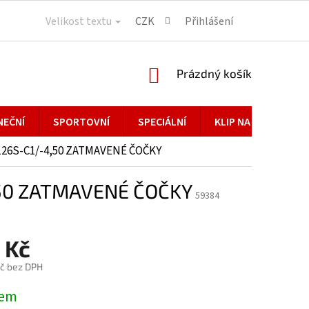
Velikost textu
CZK
Přihlášení
NÁKUPNÍ
Prázdný košík
KOŠÍK
NEČNÍ
SPORTOVNÍ
SPECIÁLNÍ
KLIP NA BRÝLE
0126S-C1/-4,50 ZATMAVENÉ ČOČKY
4,50 ZATMAVENÉ ČOČKY
59384
 Kč
č bez DPH
dem