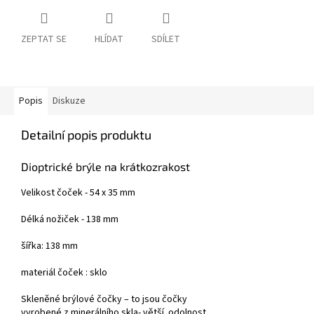
ZEPTAT SE
HLÍDAT
SDÍLET
Popis
Diskuze
Detailní popis produktu
Dioptrické brýle na krátkozrakost
Velikost čoček - 54 x 35 mm
Délká nožiček - 138 mm
šířka: 138 mm
materiál čoček : sklo
Skleněné brýlové čočky
– to jsou čočky
vyrobené z minerálního skla- větší
odolnost