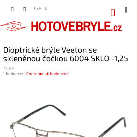
Přejít
na
CZK
NÁKUP
obsah
KOŠÍK
Dioptrické brýle Veeton se
skleněnou čočkou 6004 SKLO -1,25
71076
Průměrné
1 hodnocení
Podrobnosti hodnocení
hodnocení
produktu
je
5,0
z
5
hvězdiček.