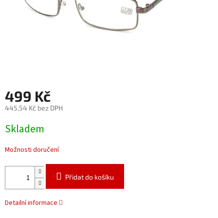
499 Kč
445,54 Kč bez DPH
Měrná
Skladem
cena:
Možnosti doručení
Přidat do košíku
Detailní informace