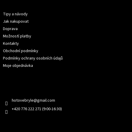
p
Informace pro vás
a
t
Tipy a návody
í
Jak nakupovat
Doprava
Možností platby
Kontakty
Obchodní podmínky
Podmínky ochrany osobních údajů
Moje objednávka
Kontakt
hotovebryle
@
gmail.com
+420 776 222 271 (9:00-16:30)