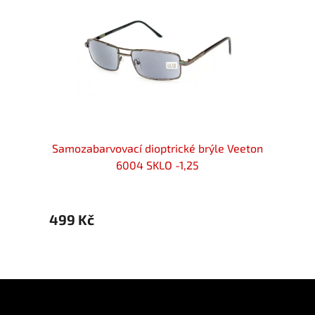
zrakost
Samozabarvovací dioptrické brýle Veeton
Samoz
6004 SKLO -1,25
499 Kč
599 
Z
á