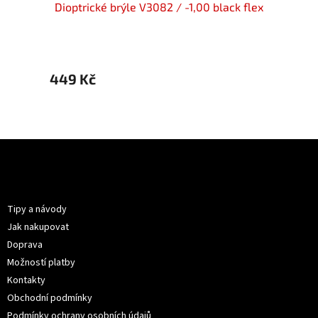
ck flex
Dioptrické brýle V3082 / -1,00 black flex
Diopt
449 Kč
499 
Z
á
p
Informace pro vás
a
t
Tipy a návody
í
Jak nakupovat
Doprava
Možností platby
Kontakty
Obchodní podmínky
Podmínky ochrany osobních údajů