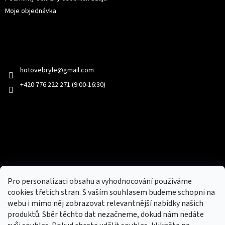
Moje objednávka
Kontakt
hotovebryle
@
gmail.com
+420 776 222 271 (9:00-16:30)
Facebook
Přijímáme online platby
Pro personalizaci obsahu a vyhodnocování používáme
cookies třetích stran. S vaším souhlasem budeme schopni na
webu i mimo něj zobrazovat relevantnější nabídky našich
produktů. Sběr těchto dat nezačneme, dokud nám nedáte