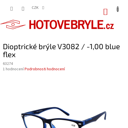
Přejít
na
CZK
NÁKUP
obsah
KOŠÍK
Dioptrické brýle V3082 / -1,00 blue
flex
63274
Průměrné
1 hodnocení
Podrobnosti hodnocení
hodnocení
produktu
je
5,0
z
5
hvězdiček.