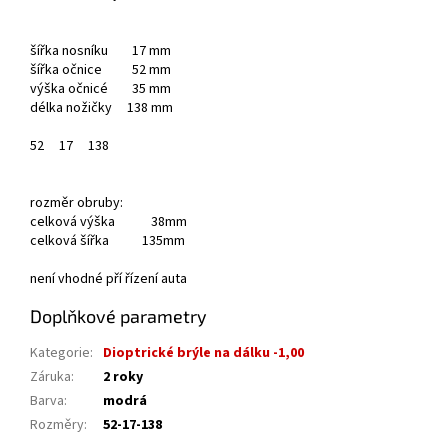
šířka nosníku 17 mm
šířka očnice 52 mm
výška očnicé 35 mm
délka nožičky 138 mm
52
17
138
rozměr obruby:
celková výška 38mm
celková šířka 135mm
není vhodné pří řízení auta
Doplňkové parametry
Kategorie
:
Dioptrické brýle na dálku -1,00
Záruka
:
2 roky
Barva
:
modrá
Rozměry
:
52-17-138