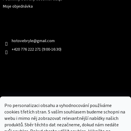
Moje objednávka
Kontakt
hotovebryle
@
gmail.com
+420 776 222 271 (9:00-16:30)
Facebook
Přijímáme online platby
Pro personalizaci obsahu a vyhodnocování používáme
cookies třetích stran. S vaším souhlasem budeme schopni na
webu i mimo něj zobrazovat relevantnější nabídky našich
produktů. Sběr těchto dat nezačneme, dokud nám nedáte