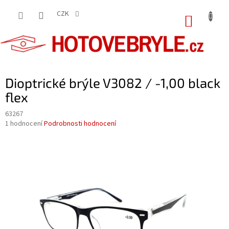
Přejít
na
CZK
NÁKUP
obsah
KOŠÍK
Dioptrické brýle V3082 / -1,00 black
flex
63267
Průměrné
1 hodnocení
Podrobnosti hodnocení
hodnocení
produktu
je
5,0
z
5
hvězdiček.