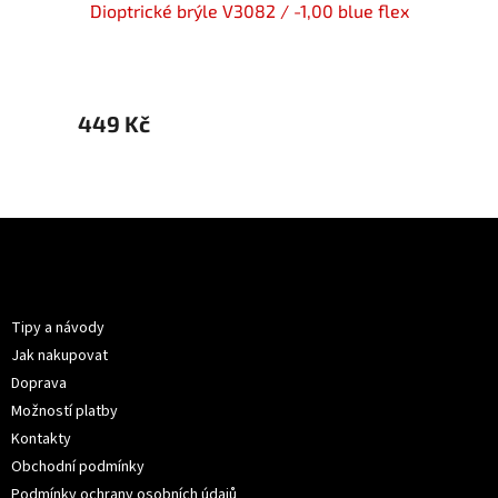
en flex
Dioptrické brýle V3082 / -1,00 blue flex
Dioptr
449 Kč
449 
Z
á
p
Informace pro vás
a
t
Tipy a návody
í
Jak nakupovat
Doprava
Možností platby
Kontakty
Obchodní podmínky
Podmínky ochrany osobních údajů