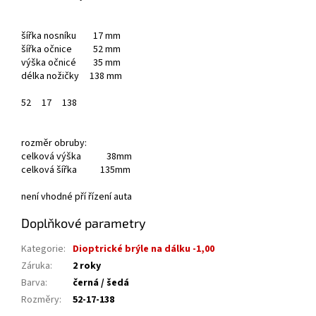
šířka nosníku 17 mm
šířka očnice 52 mm
výška očnicé 35 mm
délka nožičky 138 mm
52
17
138
rozměr obruby:
celková výška 38mm
celková šířka 135mm
není vhodné pří řízení auta
Doplňkové parametry
Kategorie
:
Dioptrické brýle na dálku -1,00
Záruka
:
2 roky
Barva
:
černá / šedá
Rozměry
:
52-17-138