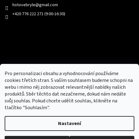
hotovebryle
@
gmail.com
+420 776 222 271 (9:00-16:30)
Facebook
Přijímáme online platby
Pro personalizaci obsahu a vyhodnocování používáme
cookies třetích stran. S vaším souhlasem budeme schopni na
webu i mimo něj zobrazovat relevantnější nabídky našich
produktů. Sběr těchto dat nezačneme, dokud nám nedáte
svůj souhlas. Pokud chcete udělit souhlas, klikněte na
tlačítko "Souhlasím".
Nový obchod s batohy, cestovními zavazadly, tašky a peněženky
Nastavení