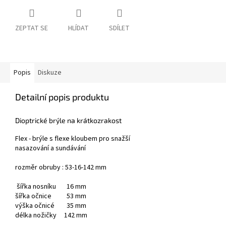
ZEPTAT SE
HLÍDAT
SDÍLET
Popis
Diskuze
Detailní popis produktu
Dioptrické brýle na krátkozrakost
Flex - brýle s flexe kloubem pro snažší
nasazování a sundávání
rozměr obruby : 53-16-142 mm
šířka nosníku 16 mm
šířka očnice 53 mm
výška očnicé 35 mm
délka nožičky 142 mm