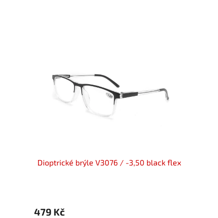
y flex
Dioptrické brýle V3076 / -3,50 black flex
Diopt
479 Kč
499 