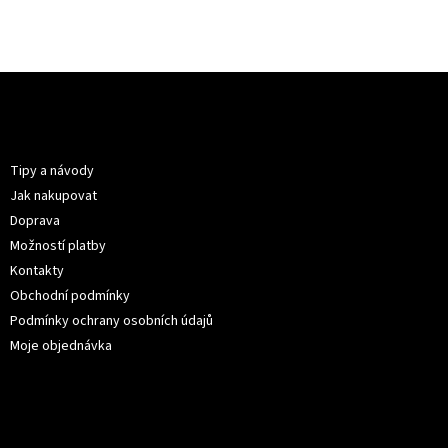
Z
á
p
Informace pro vás
a
t
Tipy a návody
í
Jak nakupovat
Doprava
Možností platby
Kontakty
Obchodní podmínky
Podmínky ochrany osobních údajů
Moje objednávka
Kontakt