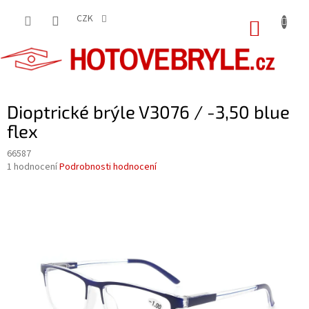
Přejít
na
CZK
NÁKUP
obsah
KOŠÍK
Dioptrické brýle V3076 / -3,50 blue
flex
66587
Průměrné
1 hodnocení
Podrobnosti hodnocení
hodnocení
produktu
je
5,0
z
5
hvězdiček.