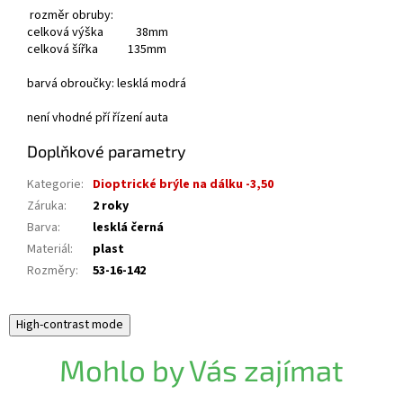
rozměr obruby:
celková výška 38mm
celková šířka 135mm
barvá obroučky: lesklá modrá
není vhodné pří řízení auta
Doplňkové parametry
Kategorie
:
Dioptrické brýle na dálku -3,50
Záruka
:
2 roky
Barva
:
lesklá černá
Materiál
:
plast
Rozměry
:
53-16-142
High-contrast mode
Mohlo by Vás zajímat