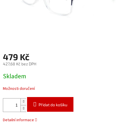
479 Kč
427,68 Kč bez DPH
Měrná
Skladem
cena:
Možnosti doručení
Přidat do košíku
Detailní informace