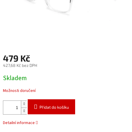
479 Kč
427,68 Kč bez DPH
Měrná
Skladem
cena:
Možnosti doručení
Přidat do košíku
Detailní informace