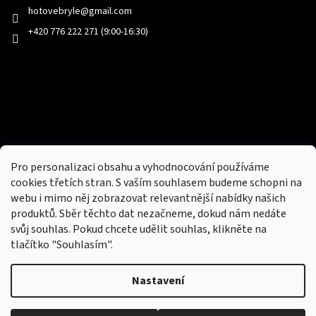
hotovebryle
@
gmail.com
+420 776 222 271 (9:00-16:30)
Facebook
Přijímáme online platby
Pro personalizaci obsahu a vyhodnocování používáme
cookies třetích stran. S vaším souhlasem budeme schopni na
webu i mimo něj zobrazovat relevantnější nabídky našich
produktů. Sběr těchto dat nezačneme, dokud nám nedáte
svůj souhlas. Pokud chcete udělit souhlas, klikněte na
tlačítko "Souhlasím".
Nový obchod s batohy, cestovními zavazadly, tašky a peněženky
Nastavení