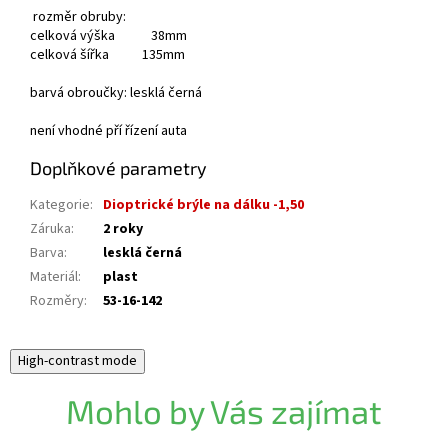
rozměr obruby:
celková výška 38mm
celková šířka 135mm
barvá obroučky: lesklá černá
není vhodné pří řízení auta
Doplňkové parametry
Kategorie
:
Dioptrické brýle na dálku -1,50
Záruka
:
2 roky
Barva
:
lesklá černá
Materiál
:
plast
Rozměry
:
53-16-142
High-contrast mode
Mohlo by Vás zajímat