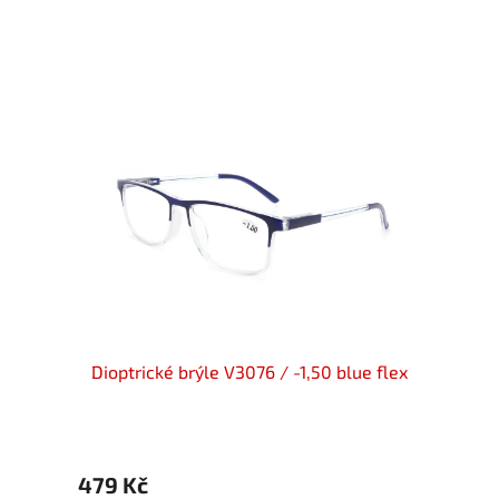
 V3202/
Dioptrické brýle V3076 / -1,50 blue flex
Diopt
479 Kč
449 