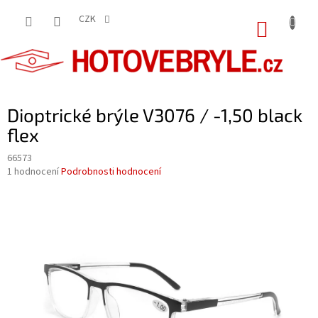
Přejít
na
CZK
NÁKUP
obsah
KOŠÍK
Dioptrické brýle V3076 / -1,50 black
flex
66573
Průměrné
1 hodnocení
Podrobnosti hodnocení
hodnocení
produktu
je
5,0
z
5
hvězdiček.