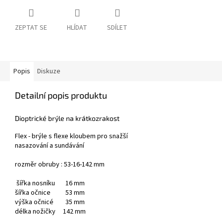
ZEPTAT SE
HLÍDAT
SDÍLET
Popis
Diskuze
Detailní popis produktu
Dioptrické brýle na krátkozrakost
Flex - brýle s flexe kloubem pro snažší
nasazování a sundávání
rozměr obruby : 53-16-142 mm
šířka nosníku 16 mm
šířka očnice 53 mm
výška očnicé 35 mm
délka nožičky 142 mm