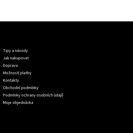
Z
á
p
Informace pro vás
a
t
Tipy a návody
í
Jak nakupovat
Doprava
Možností platby
Kontakty
Obchodní podmínky
Podmínky ochrany osobních údajů
Moje objednávka
Kontakt