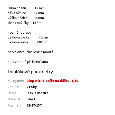
šířka nosníku 17 mm
šířka očnice 52 mm
výška očnicé 36 mm
délka nožičky 137 mm
rozměr obruby:
celková výška 40mm
celková šířka 140mm
barvá obroučky: lesklá modrá
není vhodné pří řízení auta
Doplňkové parametry
Kategorie
:
Dioptrické brýle na dálku -1,50
Záruka
:
2 roky
Barva
:
lesklá modrá
Materiál
:
plast
Rozměry
:
52-17-137