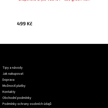
499 Kč
499 
Z
á
p
Informace pro vás
a
t
Tipy a návody
í
Jak nakupovat
Doprava
Možností platby
Kontakty
Obchodní podmínky
Podmínky ochrany osobních údajů