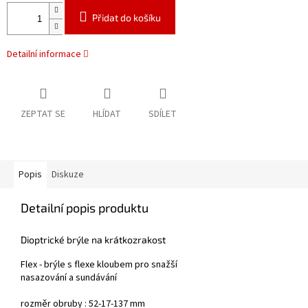
Přidat do košíku
Detailní informace
ZEPTAT SE
HLÍDAT
SDÍLET
Popis
Diskuze
Detailní popis produktu
Dioptrické brýle na krátkozrakost
Flex - brýle s flexe kloubem pro snažší
nasazování a sundávání
rozměr obruby : 52-17-137 mm