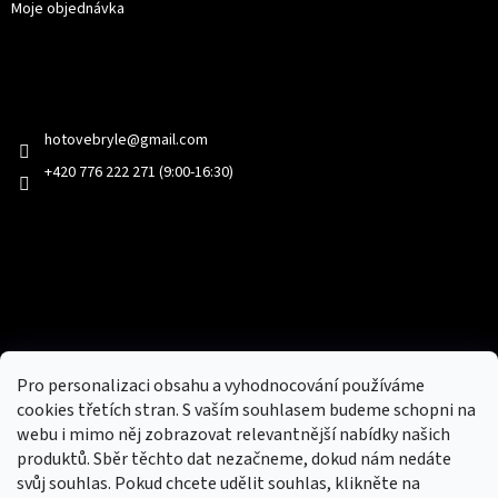
Moje objednávka
Kontakt
hotovebryle
@
gmail.com
+420 776 222 271 (9:00-16:30)
Facebook
Přijímáme online platby
Pro personalizaci obsahu a vyhodnocování používáme
cookies třetích stran. S vaším souhlasem budeme schopni na
webu i mimo něj zobrazovat relevantnější nabídky našich
produktů. Sběr těchto dat nezačneme, dokud nám nedáte
svůj souhlas. Pokud chcete udělit souhlas, klikněte na