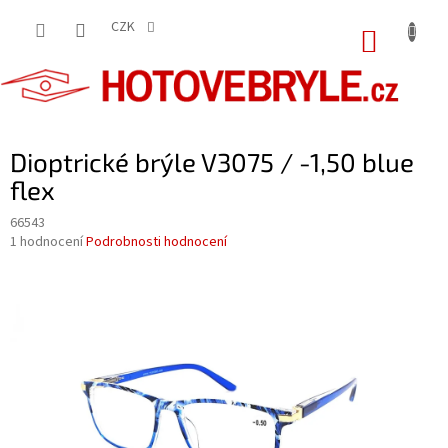
Přejít
na
CZK
NÁKUP
obsah
KOŠÍK
Dioptrické brýle V3075 / -1,50 blue
flex
66543
Průměrné
1 hodnocení
Podrobnosti hodnocení
hodnocení
produktu
je
5,0
z
5
hvězdiček.