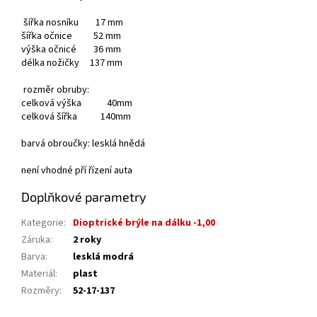
šířka nosníku 17 mm
šířka očnice 52 mm
výška očnicé 36 mm
délka nožičky 137 mm
rozměr obruby:
celková výška 40mm
celková šířka 140mm
barvá obroučky: lesklá hnědá
není vhodné pří řízení auta
Doplňkové parametry
Kategorie
:
Dioptrické brýle na dálku -1,00
Záruka
:
2 roky
Barva
:
lesklá modrá
Materiál
:
plast
Rozměry
:
52-17-137