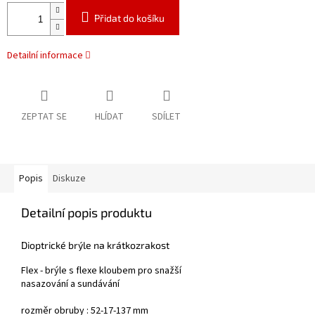
Přidat do košíku
Detailní informace
ZEPTAT SE
HLÍDAT
SDÍLET
Popis
Diskuze
Detailní popis produktu
Dioptrické brýle na krátkozrakost
Flex - brýle s flexe kloubem pro snažší
nasazování a sundávání
rozměr obruby : 52-17-137 mm