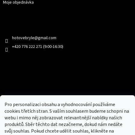
Moje objednávka
Kontakt
hotovebryle
@
gmail.com
+420 776 222 271 (9:00-16:30)
Facebook
Přijímáme online platby
Pro personalizaci obsahu a vyhodnocování používáme
cookies třetích stran. S vaším souhlasem budeme schopni na
webu i mimo něj zobrazovat relevantnější nabídky našich
produktů. Sběr těchto dat nezačneme, dokud nám nedáte
svůj souhlas. Pokud chcete udělit souhlas, klikněte na