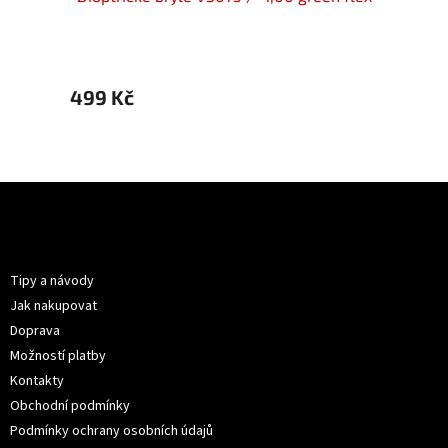
499 Kč
499 
Z
á
p
Informace pro vás
a
t
Tipy a návody
í
Jak nakupovat
Doprava
Možností platby
Kontakty
Obchodní podmínky
Podmínky ochrany osobních údajů