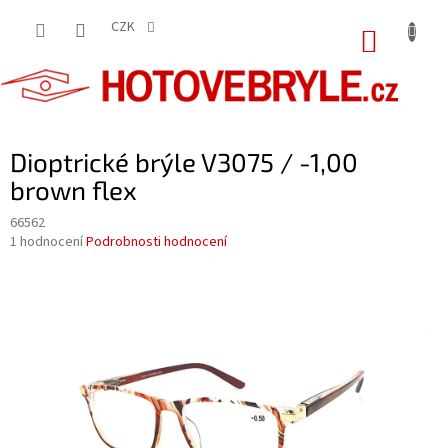
Přejít
na
CZK
NÁKUP
obsah
KOŠÍK
Dioptrické brýle V3075 / -1,00
brown flex
66562
Průměrné
1 hodnocení
Podrobnosti hodnocení
hodnocení
produktu
je
5,0
z
5
hvězdiček.