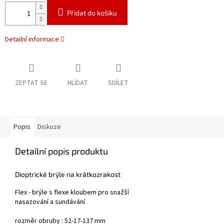
Přidat do košíku
Detailní informace
ZEPTAT SE
HLÍDAT
SDÍLET
Popis
Diskuze
Detailní popis produktu
Dioptrické brýle na krátkozrakost
Flex - brýle s flexe kloubem pro snažší
nasazování a sundávání
rozměr obruby : 52-17-137 mm