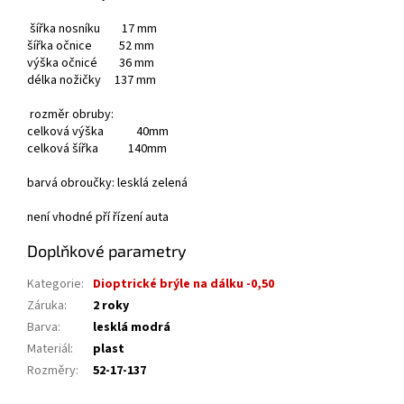
šířka nosníku 17 mm
šířka očnice 52 mm
výška očnicé 36 mm
délka nožičky 137 mm
rozměr obruby:
celková výška 40mm
celková šířka 140mm
barvá obroučky: lesklá zelená
není vhodné pří řízení auta
Doplňkové parametry
Kategorie
:
Dioptrické brýle na dálku -0,50
Záruka
:
2 roky
Barva
:
lesklá modrá
Materiál
:
plast
Rozměry
:
52-17-137