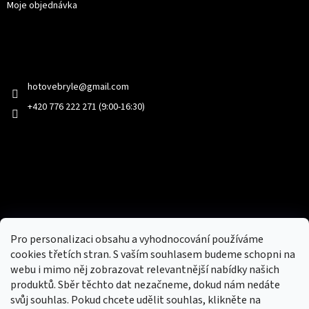
Moje objednávka
Kontakt
hotovebryle
@
gmail.com
+420 776 222 271 (9:00-16:30)
Facebook
Přijímáme online platby
Pro personalizaci obsahu a vyhodnocování používáme
cookies třetích stran. S vaším souhlasem budeme schopni na
webu i mimo něj zobrazovat relevantnější nabídky našich
produktů. Sběr těchto dat nezačneme, dokud nám nedáte
svůj souhlas. Pokud chcete udělit souhlas, klikněte na