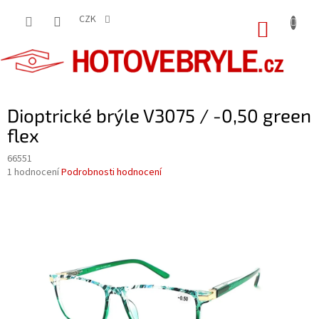
Přejít
na
CZK
NÁKUP
obsah
KOŠÍK
Dioptrické brýle V3075 / -0,50 green
flex
66551
Průměrné
1 hodnocení
Podrobnosti hodnocení
hodnocení
produktu
je
5,0
z
5
hvězdiček.