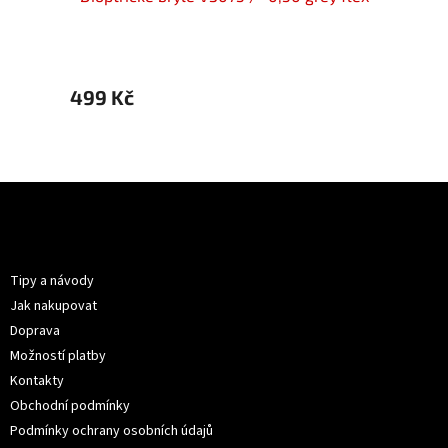
499 Kč
499 
Z
á
p
Informace pro vás
a
t
Tipy a návody
í
Jak nakupovat
Doprava
Možností platby
Kontakty
Obchodní podmínky
Podmínky ochrany osobních údajů