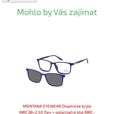
Mohlo by Vás zajímat
rýle
MONTANA EYEWEAR Dioptrické brýle
MON
p MRC-
MRC3B+2,50 flex + polarizační klip MRC-
MRC4A