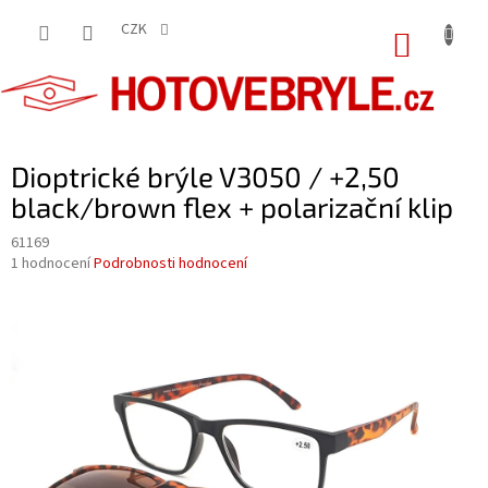
Přejít
na
CZK
NÁKUP
obsah
KOŠÍK
Dioptrické brýle V3050 / +2,50
black/brown flex + polarizační klip
61169
Průměrné
1 hodnocení
Podrobnosti hodnocení
hodnocení
produktu
je
5,0
z
5
hvězdiček.