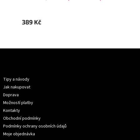
3B Cat.3
389 Kč
389 
Z
á
p
Informace pro vás
a
t
Tipy a návody
í
Jak nakupovat
Doprava
Možností platby
Kontakty
Obchodní podmínky
Podmínky ochrany osobních údajů
Moje objednávka