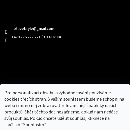
Kontakt
hotovebryle
@
gmail.com
+420 776 222 271 (9:00-16:30)
Facebook
Přijímáme online platby
Pro personalizaci obsahu a vyhodnocování používáme
cookies třetích stran. S vaším souhlasem budeme schopni na
webu i mimo něj zobrazovat relevantnější nabídky našich
produktů. Sběr těchto dat nezačneme, dokud nám nedáte
svůj souhlas. Pokud chcete udělit souhlas, klikněte na
tlačítko "Souhlasím".