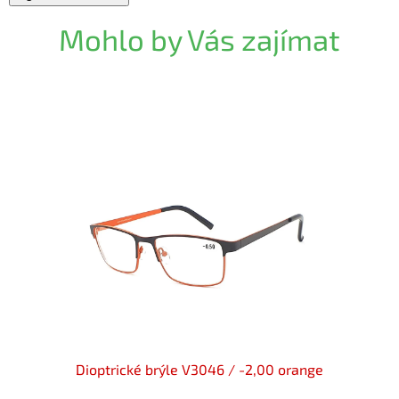
Mohlo by Vás zajímat
y flex
Dioptrické brýle V3046 / -2,00 orange
Dioptr