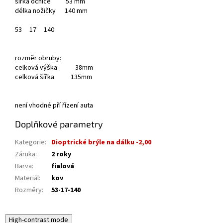
šířka očnice 53 mm
délka nožičky 140 mm
53
17
140
rozměr obruby:
celková výška 38mm
celková šířka 135mm
není vhodné pří řízení auta
Doplňkové parametry
Kategorie
:
Dioptrické brýle na dálku -2,00
Záruka
:
2 roky
Barva
:
fialová
Materiál
:
kov
Rozměry
:
53-17-140
High-contrast mode