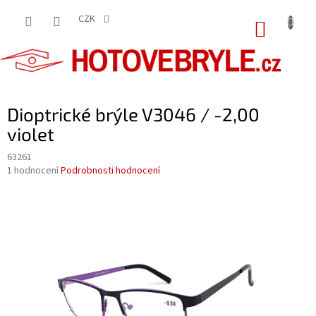
Přejít
na
CZK
NÁKUP
obsah
KOŠÍK
Dioptrické brýle V3046 / -2,00
violet
63261
Průměrné
1 hodnocení
Podrobnosti hodnocení
hodnocení
produktu
je
5,0
z
5
hvězdiček.