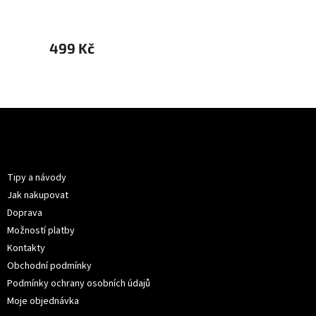
499 Kč
499 
Z
á
p
Informace pro vás
a
t
Tipy a návody
í
Jak nakupovat
Doprava
Možností platby
Kontakty
Obchodní podmínky
Podmínky ochrany osobních údajů
Moje objednávka