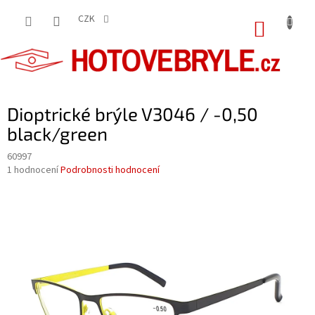
Přejít
na
CZK
NÁKUP
obsah
KOŠÍK
Dioptrické brýle V3046 / -0,50
black/green
60997
Průměrné
1 hodnocení
Podrobnosti hodnocení
hodnocení
produktu
je
5,0
z
5
hvězdiček.