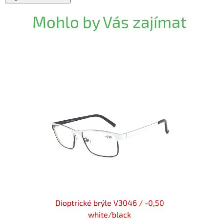
Mohlo by Vás zajímat
 V3202/
Dioptrické brýle V3046 / -0,50
Diop
white/black