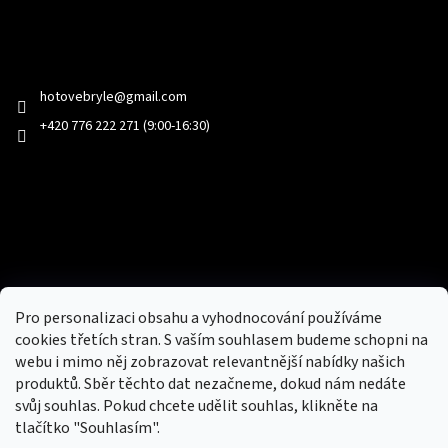
Kontakt
hotovebryle
@
gmail.com
+420 776 222 271 (9:00-16:30)
Facebook
Přijímáme online platby
Pro personalizaci obsahu a vyhodnocování používáme
cookies třetích stran. S vaším souhlasem budeme schopni na
webu i mimo něj zobrazovat relevantnější nabídky našich
produktů. Sběr těchto dat nezačneme, dokud nám nedáte
svůj souhlas. Pokud chcete udělit souhlas, klikněte na
tlačítko "Souhlasím".