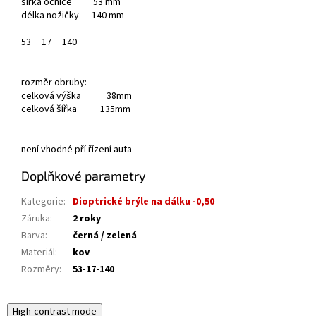
šířka očnice 53 mm
délka nožičky 140 mm
53
17
140
rozměr obruby:
celková výška 38mm
celková šířka 135mm
není vhodné pří řízení auta
Doplňkové parametry
Kategorie
:
Dioptrické brýle na dálku -0,50
Záruka
:
2 roky
Barva
:
černá / zelená
Materiál
:
kov
Rozměry
:
53-17-140
High-contrast mode