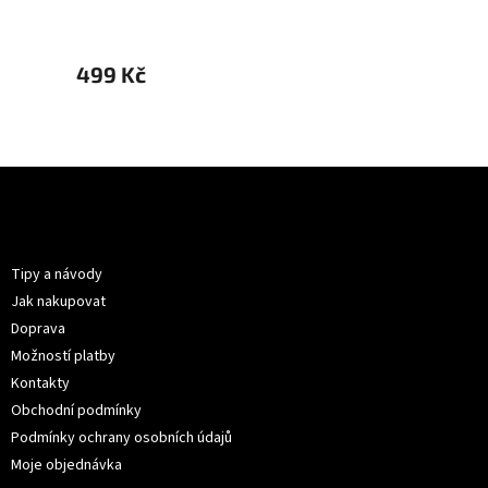
499 Kč
499 
Z
á
p
Informace pro vás
a
t
Tipy a návody
í
Jak nakupovat
Doprava
Možností platby
Kontakty
Obchodní podmínky
Podmínky ochrany osobních údajů
Moje objednávka