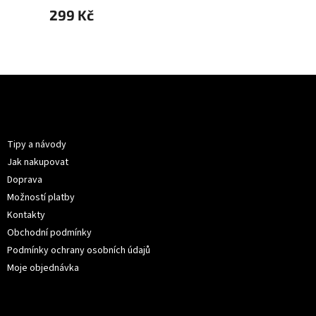
299 Kč
299 
Z
á
p
Informace pro vás
a
t
Tipy a návody
í
Jak nakupovat
Doprava
Možností platby
Kontakty
Obchodní podmínky
Podmínky ochrany osobních údajů
Moje objednávka