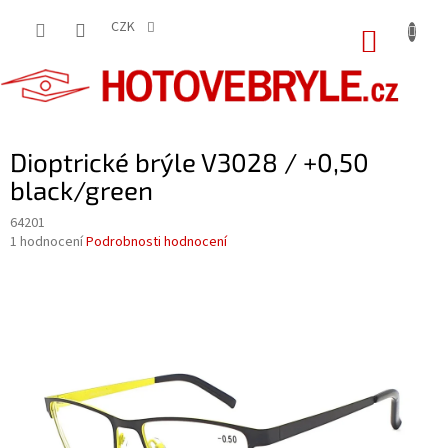
Přejít
na
CZK
NÁKUP
obsah
KOŠÍK
Dioptrické brýle V3028 / +0,50
black/green
64201
Průměrné
1 hodnocení
Podrobnosti hodnocení
hodnocení
produktu
je
5,0
z
5
hvězdiček.