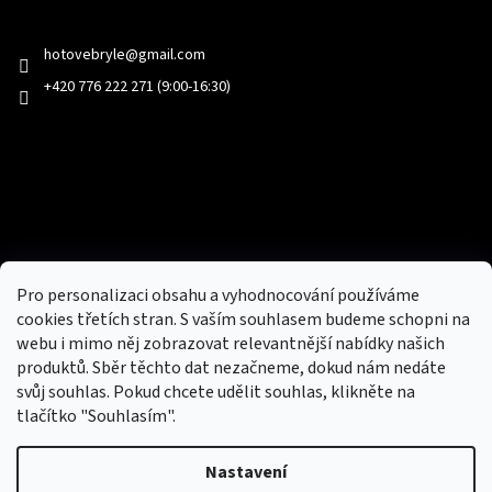
Kontakt
hotovebryle
@
gmail.com
+420 776 222 271 (9:00-16:30)
Facebook
Přijímáme online platby
Pro personalizaci obsahu a vyhodnocování používáme
cookies třetích stran. S vaším souhlasem budeme schopni na
webu i mimo něj zobrazovat relevantnější nabídky našich
produktů. Sběr těchto dat nezačneme, dokud nám nedáte
svůj souhlas. Pokud chcete udělit souhlas, klikněte na
tlačítko "Souhlasím".
Nový obchod s batohy, cestovními zavazadly, tašky a peněženky
Nastavení