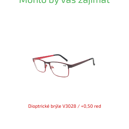
lack
Dioptrické brýle V3028 / +0,50 red
IDENT