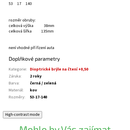
53
17
140
rozměr obruby:
celková výška 38mm
celková šířka 135mm
není vhodné pří řízení auta
Doplňkové parametry
Kategorie
:
Dioptrické brýle na čtení +0,50
Záruka
:
2 roky
Barva
:
černá / zelená
Materiál
:
kov
Rozměry
:
53-17-140
High-contrast mode
Mohlo by Vás zajímat