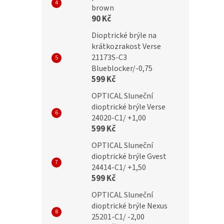
brown
90 Kč
Dioptrické brýle na
krátkozrakost Verse
21173S-C3
Blueblocker/-0,75
599 Kč
OPTICAL Sluneční
dioptrické brýle Verse
24020-C1/ +1,00
599 Kč
OPTICAL Sluneční
dioptrické brýle Gvest
24414-C1/ +1,50
599 Kč
OPTICAL Sluneční
dioptrické brýle Nexus
25201-C1/ -2,00