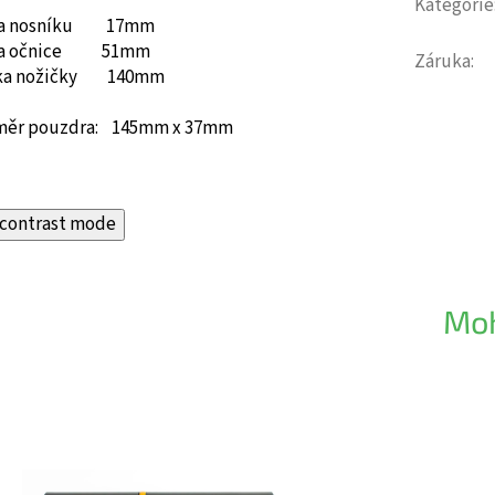
Kategorie
ka nosníku 17mm
ka očnice 51mm
Záruka
:
ka nožičky 140mm
měr pouzdra: 145mm x 37mm
contrast mode
Moh