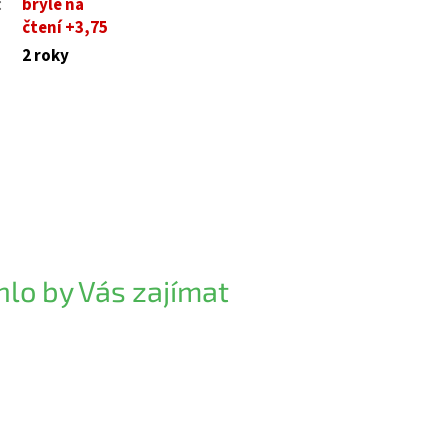
:
brýle na
čtení +3,75
2 roky
lo by Vás zajímat