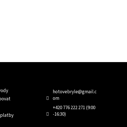
e pro vás
Kontakt
Facebo
vody
hotovebryle
@
gmail.c
om
povat
+420 776 222 271 (9:00
-16:30)
 platby