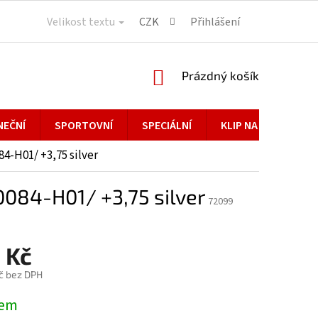
Velikost textu
CZK
Přihlášení
NÁKUPNÍ
Prázdný košík
KOŠÍK
NEČNÍ
SPORTOVNÍ
SPECIÁLNÍ
KLIP NA BRÝLE
84-H01/ +3,75 silver
-0084-H01/ +3,75 silver
72099
 Kč
č bez DPH
dem