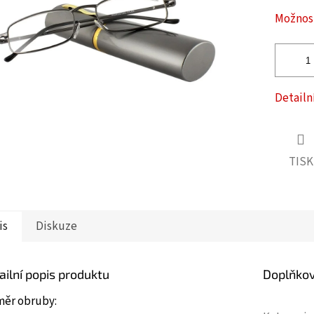
ček.
Možnost
Detailn
TISK
is
Diskuze
ailní popis produktu
Doplňko
měr obruby: