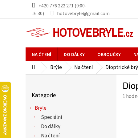
Přejít
+420 776 222 271 (9:00-
na
16:30)
hotovebryle@gmail.com
obsah
NA ČTENÍ
DO DÁLKY
OBROUČKY
N
Brýle
Na čtení
Dioptrické brý
Domů
P
Dio
o
Přeskočit
s
Kategorie
Průmě
1 hodn
kategorie
t
hodno
r
Brýle
produ
a
Speciální
je
n
5,0
Do dálky
n
z
Na čtení