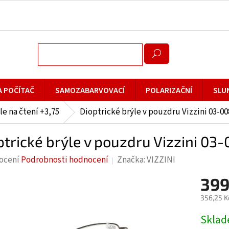
A POČÍTAČ
SAMOZABARVOVACÍ
POLARIZAČNÍ
SLU
le na čtení +3,75
Dioptrické brýle v pouzdru Vizzini 03-00
ptrické brýle v pouzdru Vizzini 03
rné
ocení
Podrobnosti hodnocení
Značka:
VIZZINI
cení
399
ktu
356,25 K
Měrná
Skla
cena: