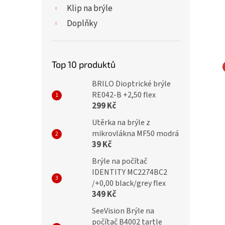
Klip na brýle
Doplňky
Top 10 produktů
ické brýle v pouzdru
Dioptrické brýle v pouzdru
BRILO Dioptrické brýle
RE042-B +2,50 flex
9500/ +3,75 GOLD
KOKO 2134/ +3,75 brown
299 Kč
Utěrka na brýle z
mikrovlákna MF50 modrá
39 Kč
č
399 Kč
Brýle na počítač
IDENTITY MC2274BC2
/+0,00 black/grey flex
349 Kč
SeeVision Brýle na
počítač B4002 tartle