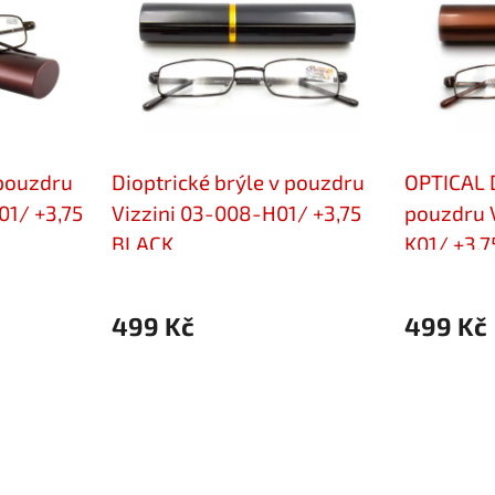
 pouzdru
Dioptrické brýle v pouzdru
OPTICAL D
01/ +3,75
Vizzini 03-008-H01/ +3,75
pouzdru 
BLACK
K01/ +3,
499 Kč
499 Kč