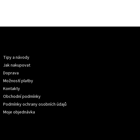
199 K
Z
á
p
Informace pro vás
a
t
Tipy a návody
í
Jak nakupovat
Doprava
Možností platby
Kontakty
Obchodní podmínky
Podmínky ochrany osobních údajů
Moje objednávka
Kontakt