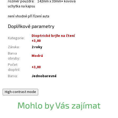
rozměr pouzdra: 142mm x 33mm+ kovová
uchytka na kapsu
není vhodné pří řízení auta
Doplňkové parametry
Dioptrické brýle na čtení
Kategorie
:
+3,00
Záruka
:
2 roky
Barva
Modrá
obruby
:
Počet
+3,00
dioptrií
:
Barva
:
Jednobarevné
High-contrast mode
Mohlo by Vás zajímat