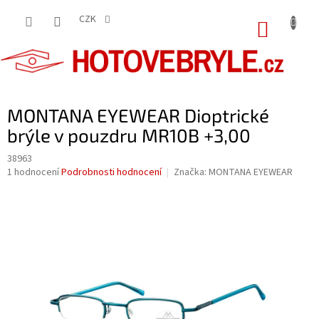
Přejít
na
CZK
NÁKUP
obsah
KOŠÍK
MONTANA EYEWEAR Dioptrické
brýle v pouzdru MR10B +3,00
38963
Průměrné
1 hodnocení
Podrobnosti hodnocení
Značka:
MONTANA EYEWEAR
hodnocení
produktu
je
5,0
z
5
hvězdiček.