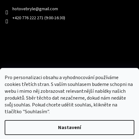
hotovebryle
@
gmail.com
+420 776 222 271 (9:00-16:30)
Facebook
Přijímáme online platby
Pro personalizaci obsahu a vyhodnocování používáme
cookies třetích stran. S vaším souhlasem budeme schopni na
webu i mimo něj zobrazovat relevantnější nabídky našich
produktů. Sběr těchto dat nezačneme, dokud nám nedáte
svůj souhlas. Pokud chcete udělit souhlas, klikněte na
tlačítko "Souhlasím".
Nový obchod s batohy, cestovními zavazadly, tašky a peněženky
Nastavení