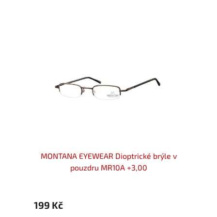
Akce
rýle
MONTANA EYEWEAR Dioptrické brýle v
MON
pouzdru MR10A +3,00
199 Kč
399 Kč