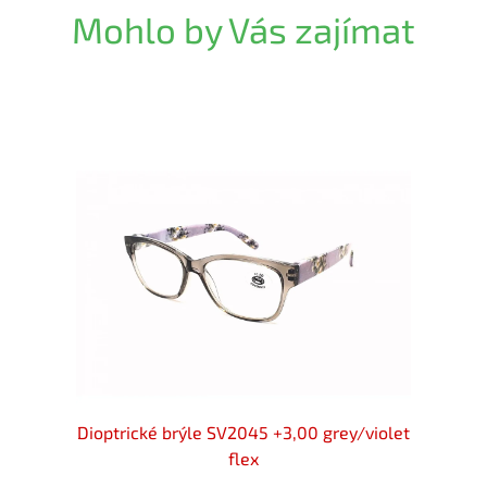
Mohlo by Vás zajímat
 +3,00
Dioptrické brýle SV2045 +3,00 grey/violet
Dioptr
flex