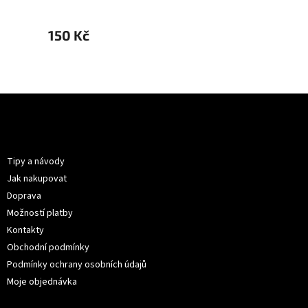
150 Kč
150 K
Z
á
p
Informace pro vás
a
t
Tipy a návody
í
Jak nakupovat
Doprava
Možností platby
Kontakty
Obchodní podmínky
Podmínky ochrany osobních údajů
Moje objednávka