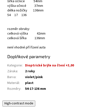
šířka očnice 54mm
výška očnicé 37mm
délka nožičky 136mm
54
17
136
rozměr obruby:
celková výška 42mm
celková šířka 136mm
není vhodné pří řízení auta
Doplňkové parametry
Kategorie
:
Dioptrické brýle na čtení +3,00
Záruka
:
2 roky
Barva
:
violet/pink
Materiál
:
plast
Rozměry
:
54-17-136 mm
High-contrast mode