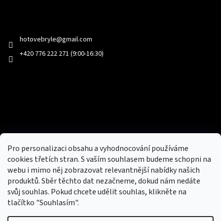
Kontakt
hotovebryle
@
gmail.com
+420 776 222 271 (9:00-16:30)
Facebook
Přijímáme online platby
Pro personalizaci obsahu a vyhodnocování používáme
cookies třetích stran. S vaším souhlasem budeme schopni na
webu i mimo něj zobrazovat relevantnější nabídky našich
produktů. Sběr těchto dat nezačneme, dokud nám nedáte
svůj souhlas. Pokud chcete udělit souhlas, klikněte na
tlačítko "Souhlasím".
Nový obchod s batohy, cestovními zavazadly, tašky a peněženky