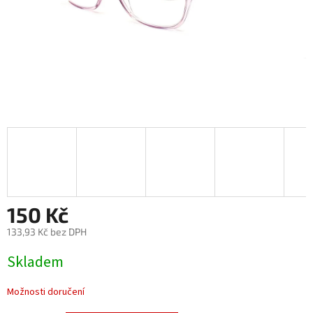
150 Kč
133,93 Kč bez DPH
Měrná
Skladem
cena:
Možnosti doručení