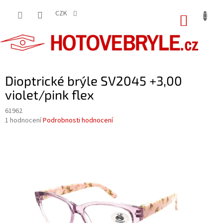
Přejít
na
CZK
NÁKUP
obsah
KOŠÍK
Dioptrické brýle SV2045 +3,00
violet/pink flex
61962
Průměrné
1 hodnocení
Podrobnosti hodnocení
hodnocení
produktu
je
5,0
z
5
hvězdiček.