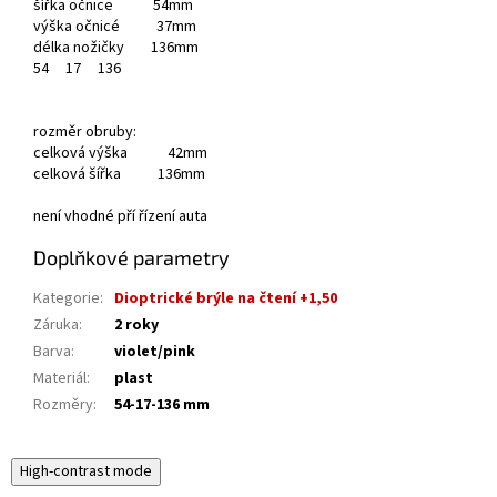
šířka očnice 54mm
výška očnicé 37mm
délka nožičky 136mm
54
17
136
rozměr obruby:
celková výška 42mm
celková šířka 136mm
není vhodné pří řízení auta
Doplňkové parametry
Kategorie
:
Dioptrické brýle na čtení +1,50
Záruka
:
2 roky
Barva
:
violet/pink
Materiál
:
plast
Rozměry
:
54-17-136 mm
High-contrast mode