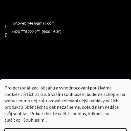
Kontakt
hotovebryle
@
gmail.com
+420 776 222 271 (9:00-16:30)
Facebook
Přijímáme online platby
Pro personalizaci obsahu a vyhodnocování používáme
cookies třetích stran. S vaším souhlasem budeme schopni na
webu i mimo něj zobrazovat relevantnější nabídky našich
produktů. Sběr těchto dat nezačneme, dokud nám nedáte
svůj souhlas. Pokud chcete udělit souhlas, klikněte na
tlačítko "Souhlasím".
Nový obchod s batohy, cestovními zavazadly, tašky a peněženky