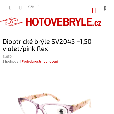
Přejít
na
CZK
NÁKUP
obsah
KOŠÍK
Dioptrické brýle SV2045 +1,50
violet/pink flex
61950
Průměrné
1 hodnocení
Podrobnosti hodnocení
hodnocení
produktu
je
5,0
z
5
hvězdiček.