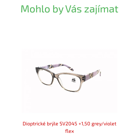
Mohlo by Vás zajímat
lack-
Dioptrické brýle SV2045 +1,50 grey/violet
Diopt
flex