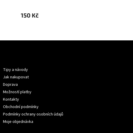
150 Kč
199 K
Z
á
p
Informace pro vás
a
t
Tipy a návody
í
Jak nakupovat
Doprava
Možností platby
Kontakty
Obchodní podmínky
Podmínky ochrany osobních údajů
Moje objednávka