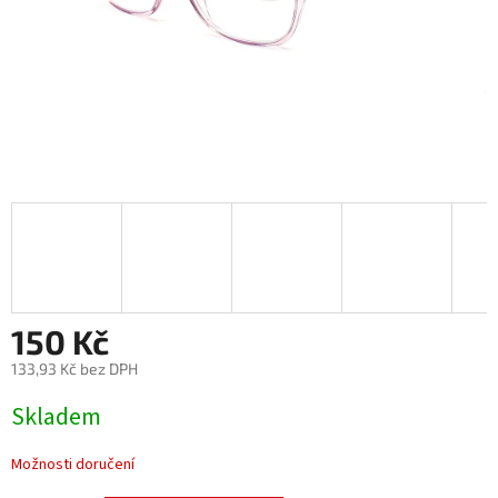
150 Kč
133,93 Kč bez DPH
Měrná
Skladem
cena:
Možnosti doručení