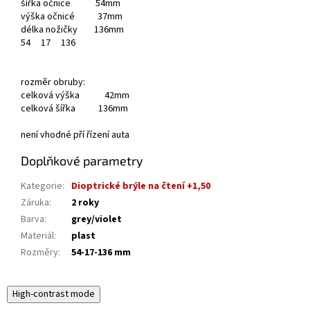
šířka očnice 54mm
výška očnicé 37mm
délka nožičky 136mm
54
17
136
rozměr obruby:
celková výška 42mm
celková šířka 136mm
není vhodné pří řízení auta
Doplňkové parametry
Kategorie
:
Dioptrické brýle na čtení +1,50
Záruka
:
2 roky
Barva
:
grey/violet
Materiál
:
plast
Rozměry
:
54-17-136 mm
High-contrast mode