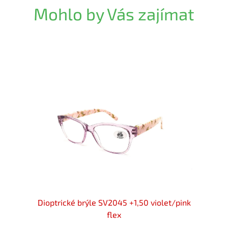
Mohlo by Vás zajímat
y flex
Dioptrické brýle SV2045 +1,50 violet/pink
Diopt
flex