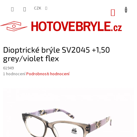
Přejít
na
CZK
NÁKUP
obsah
KOŠÍK
Dioptrické brýle SV2045 +1,50
grey/violet flex
61949
Průměrné
1 hodnocení
Podrobnosti hodnocení
hodnocení
produktu
je
5,0
z
5
hvězdiček.