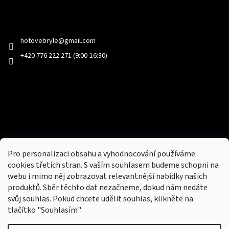
Kontakt
hotovebryle
@
gmail.com
+420 776 222 271 (9:00-16:30)
Facebook
Přijímáme online platby
Pro personalizaci obsahu a vyhodnocování používáme
cookies třetích stran. S vaším souhlasem budeme schopni na
webu i mimo něj zobrazovat relevantnější nabídky našich
produktů. Sběr těchto dat nezačneme, dokud nám nedáte
svůj souhlas. Pokud chcete udělit souhlas, klikněte na
tlačítko "Souhlasím".
Nový obchod s batohy, cestovními zavazadly, tašky a peněženky