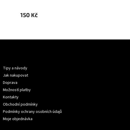
150 Kč
150 K
Z
á
p
Informace pro vás
a
t
Tipy a návody
í
Jak nakupovat
Doprava
Možností platby
Kontakty
Obchodní podmínky
Podmínky ochrany osobních údajů
Moje objednávka