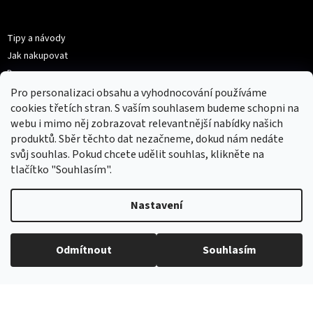
p
Informace pro vás
a
t
Tipy a návody
í
Jak nakupovat
Doprava
Možností platby
Pro personalizaci obsahu a vyhodnocování používáme
cookies třetích stran. S vaším souhlasem budeme schopni na
Kontakty
webu i mimo něj zobrazovat relevantnější nabídky našich
Obchodní podmínky
produktů. Sběr těchto dat nezačneme, dokud nám nedáte
Podmínky ochrany osobních údajů
svůj souhlas. Pokud chcete udělit souhlas, klikněte na
Moje objednávka
tlačítko "Souhlasím".
Nastavení
Kontakt
hotovebryle
@
gmail.com
Odmítnout
Souhlasím
+420 776 222 271 (9:00-16:30)