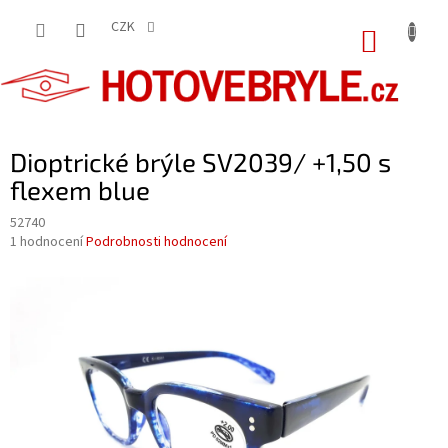
Přejít
na
CZK
NÁKUP
obsah
KOŠÍK
Dioptrické brýle SV2039/ +1,50 s
flexem blue
52740
Průměrné
1 hodnocení
Podrobnosti hodnocení
hodnocení
produktu
je
5,0
z
5
hvězdiček.