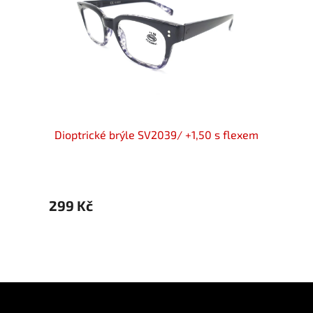
lue
Dioptrické brýle SV2039/ +1,50 s flexem
Diopt
299 Kč
299 
Z
á