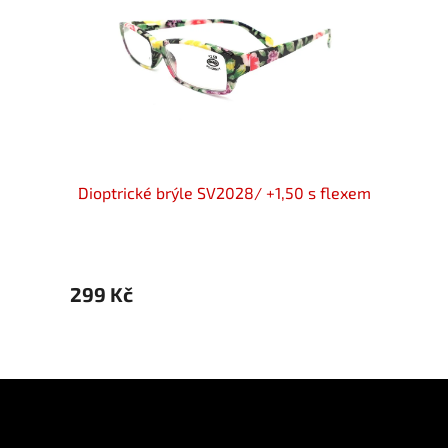
lack
Dioptrické brýle SV2028/ +1,50 s flexem
Diopt
299 Kč
299 
Z
á
p
Informace pro vás