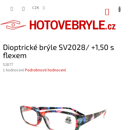
Přejít
na
CZK
NÁKUP
obsah
KOŠÍK
Dioptrické brýle SV2028/ +1,50 s
flexem
52877
Průměrné
1 hodnocení
Podrobnosti hodnocení
hodnocení
produktu
je
5,0
z
5
hvězdiček.