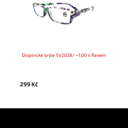
flexem
Dioptrické brýle SV2028/ +1,00 s flexem
Diopt
299 Kč
299 
Z
á
p
Informace pro vás