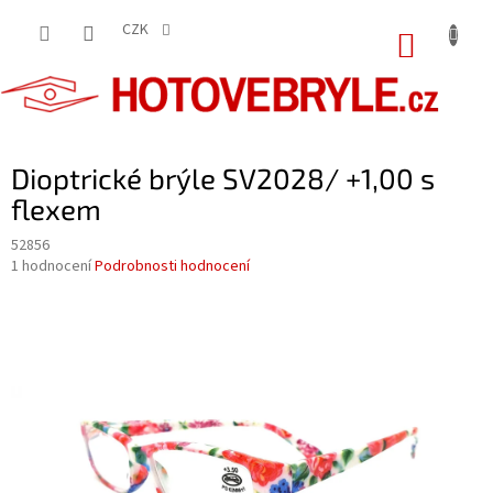
Přejít
na
CZK
NÁKUP
obsah
KOŠÍK
Dioptrické brýle SV2028/ +1,00 s
flexem
52856
Průměrné
1 hodnocení
Podrobnosti hodnocení
hodnocení
produktu
je
5,0
z
5
hvězdiček.