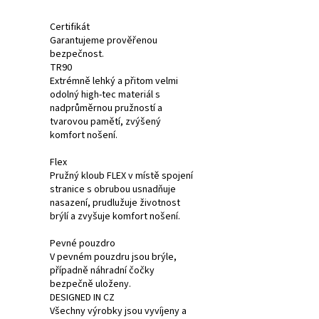
Certifikát
Garantujeme prověřenou
bezpečnost.
TR90
Extrémně lehký a přitom velmi
odolný high-tec materiál s
nadprůměrnou pružností a
tvarovou pamětí, zvýšený
komfort nošení.
Flex
Pružný kloub FLEX v místě spojení
stranice s obrubou usnadňuje
nasazení, prudlužuje životnost
brýlí a zvyšuje komfort nošení.
Pevné pouzdro
V pevném pouzdru jsou brýle,
případně náhradní čočky
bezpečně uloženy.
DESIGNED IN CZ
Všechny výrobky jsou vyvíjeny a