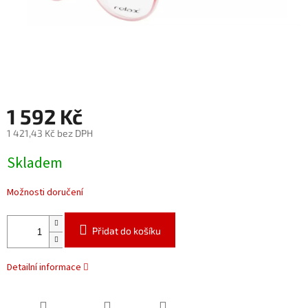
1 592 Kč
1 421,43 Kč bez DPH
Měrná
Skladem
cena:
Možnosti doručení
Přidat do košíku
Detailní informace