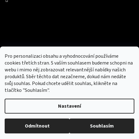
Facebook
Přijímáme online platby
Pro personalizaci obsahu a vyhodnocování používáme
cookies třetích stran. S vaším souhlasem budeme schopni na
webu i mimo něj zobrazovat relevantnější nabídky našich
produktů. Sběr těchto dat nezačneme, dokud nám nedáte
svůj souhlas. Pokud chcete udělit souhlas, klikněte na
tlačítko "Souhlasím".
Nový obchod s batohy, cestovními zavazadly, tašky a peněženky
Nastavení
Copyright 2026
hotovebryle.cz
. Všechna práva
Vytvořil
Odmítnout
Souhlasím
vyhrazena.
Upravit nastavení cookies
Shoptet