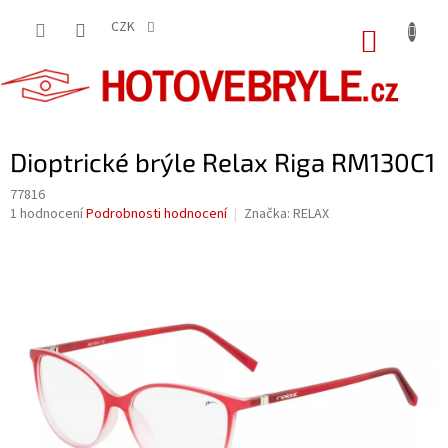
Přejít
na
CZK
NÁKUP
obsah
KOŠÍK
Dioptrické brýle Relax Riga RM130C1
77816
Průměrné
1 hodnocení
Podrobnosti hodnocení
Značka:
RELAX
hodnocení
produktu
je
5,0
z
5
hvězdiček.