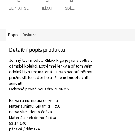
ZEPTAT SE
HLÍDAT
SDÍLET
Popis
Diskuze
Detailní popis produktu
Jemný tvar modelu RELAX Riga je jasná volba v
dámské kolekci. Extrémně lehký a přitom velmi
odolný high-tec materiál TR90 s nadprůměrnou
pružností. Nasaďte ho a již ho nebudete chtít
sundat!
Ochrané pevné pouzdro ZDARMA.
Barva rámu: matná
červená
Material rámu:
Grilamid TR90
Barva skel: demo čočka
Materiál skel:
demo čočka
53-14-140
pánské /
dámské