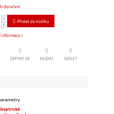
i doručení
Přidat do košíku
í informace
ZEPTAT SE
HLÍDAT
SDÍLET
parametry
Dioptrické