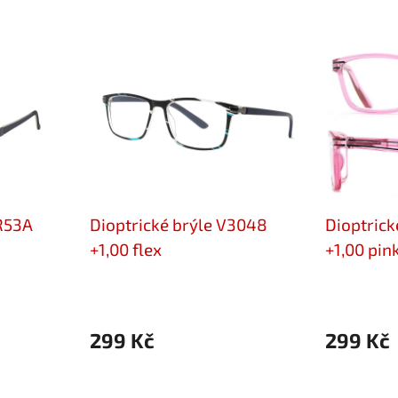
OR53A
Dioptrické brýle V3048
Dioptrick
+1,00 flex
+1,00 pink
299 Kč
299 Kč