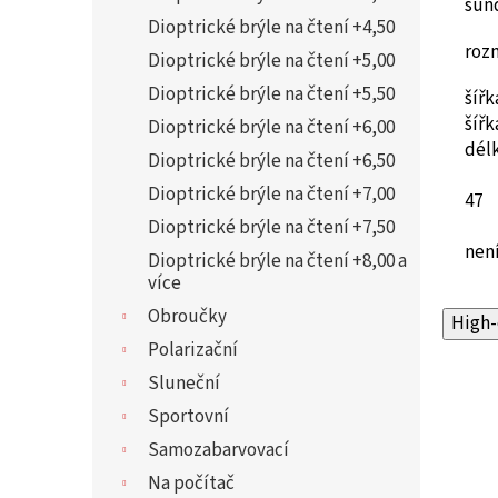
sun
Dioptrické brýle na čtení +4,50
roz
Dioptrické brýle na čtení +5,00
Dioptrické brýle na čtení +5,50
šířk
šíř
Dioptrické brýle na čtení +6,00
dél
Dioptrické brýle na čtení +6,50
Dioptrické brýle na čtení +7,00
47
Dioptrické brýle na čtení +7,50
není
Dioptrické brýle na čtení +8,00 a
více
Obroučky
High-
Polarizační
Sluneční
Sportovní
Samozabarvovací
Na počítač