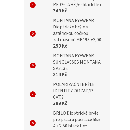
RE026-A +3,50 black flex
349 Kč
MONTANA EYEWEAR
Dioptrické brýle s
asférickou čočkou
zatmavené MR19S +3,00
299 Kč
MONTANA EYEWEAR
SUNGLASSES MONTANA
SP313E
319 Kč
POLARIZAČNÍ BRÝLE
IDENTITY Z617AP/P
CAT.3
399 Kč
BRILO Dioptrické brýle
pro práci u počítače 555-
A +2,50 black flex