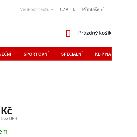
Velikost textu
CZK
Přihlášení
NÁKUPNÍ
Prázdný košík
KOŠÍK
NEČNÍ
SPORTOVNÍ
SPECIÁLNÍ
KLIP NA BRÝLE
 Kč
č bez DPH
dem