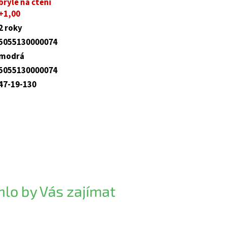
brýle na čtení
+1,00
2 roky
5055130000074
modrá
5055130000074
47-19-130
lo by Vás zajímat