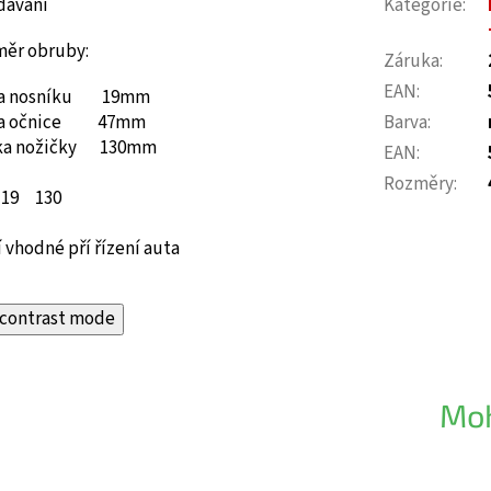
dávání
Kategorie
:
měr obruby:
Záruka
:
EAN
:
a nosníku
19mm
ka očnice 47mm
Barva
:
ka nožičky 130mm
EAN
:
Rozměry
:
19
130
 vhodné pří řízení auta
contrast mode
Moh