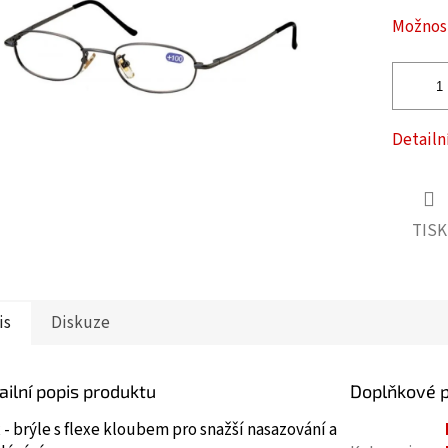
ček.
Možnost
Detailn
TISK
is
Diskuze
ailní popis produktu
Doplňkové 
 - brýle s flexe kloubem pro snažší nasazování a