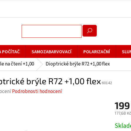
A POČÍTAČ
SAMOZABARVOVACÍ
POLARIZAČNÍ
SLU
le na čtení +1,00
Dioptrické brýle R72 +1,00 flex
ptrické brýle R72 +1,00 flex
60142
rné
ocení
Podrobnosti hodnocení
cení
199
ktu
177,68 K
Měrná
Skla
cena: