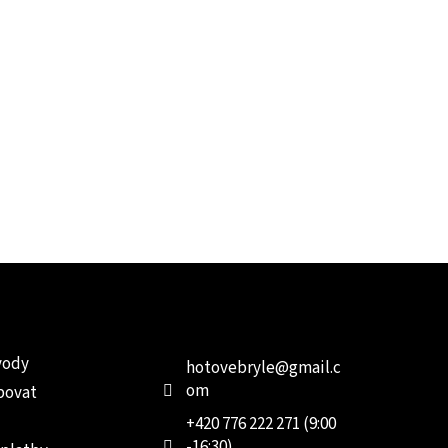
e pro vás
Kontakt
Facebo
vody
hotovebryle
@
gmail.c
om
povat
+420 776 222 271 (9:00
-16:30)