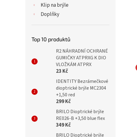
Klip na brýle
Doplňky
Top 10 produktů
R2 NÁHRADNÍ OCHRANÉ
GUMIČKY ATPRXG K DIO
VLOŽKÁM ATPRX
23 Kč
TY Dioptrické brýle
Dioptrické brýle M2224/
IDENTITY Bezrámečkové
 +1,00 black flex
+1,00 black-violet flex
dioptrické brýle MC2304
+1,50 red
299 Kč
BRILO Dioptrické brýle
č
199 Kč
RE026-B +3,50 blue flex
349 Kč
BRILO Dioptrické brýle