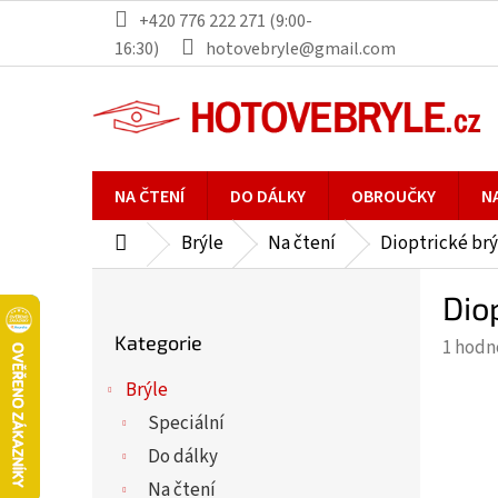
Přejít
+420 776 222 271 (9:00-
na
16:30)
hotovebryle@gmail.com
obsah
NA ČTENÍ
DO DÁLKY
OBROUČKY
N
Brýle
Na čtení
Dioptrické brý
Domů
P
Dio
o
Přeskočit
s
Kategorie
Průmě
1 hodn
kategorie
t
hodno
r
Brýle
produ
a
Speciální
je
n
5,0
Do dálky
n
z
Na čtení