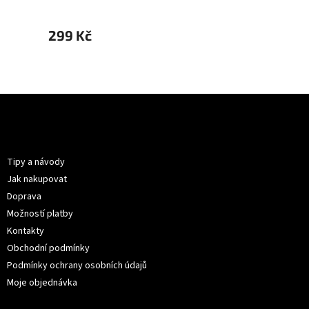
299 Kč
299 
Z
á
p
Informace pro vás
a
t
Tipy a návody
í
Jak nakupovat
Doprava
Možností platby
Kontakty
Obchodní podmínky
Podmínky ochrany osobních údajů
Moje objednávka