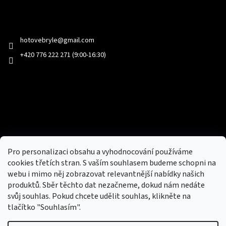
Kontakt
hotovebryle
@
gmail.com
+420 776 222 271 (9:00-16:30)
Facebook
Přijímáme online platby
Pro personalizaci obsahu a vyhodnocování používáme
cookies třetích stran. S vaším souhlasem budeme schopni na
webu i mimo něj zobrazovat relevantnější nabídky našich
produktů. Sběr těchto dat nezačneme, dokud nám nedáte
svůj souhlas. Pokud chcete udělit souhlas, klikněte na
tlačítko "Souhlasím".
Nový obchod s batohy, cestovními zavazadly, tašky a peněženky