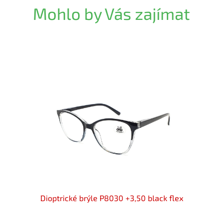
Mohlo by Vás zajímat
e flex
Dioptrické brýle P8030 +3,50 black flex
Diop