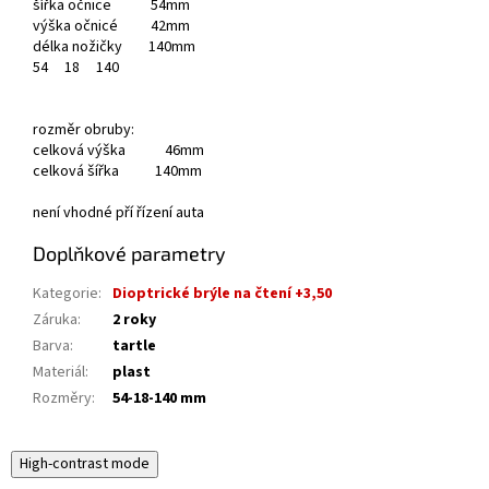
šířka očnice 54mm
výška očnicé 42mm
délka nožičky 140mm
54
18
140
rozměr obruby:
celková výška 46mm
celková šířka 140mm
není vhodné pří řízení auta
Doplňkové parametry
Kategorie
:
Dioptrické brýle na čtení +3,50
Záruka
:
2 roky
Barva
:
tartle
Materiál
:
plast
Rozměry
:
54-18-140 mm
High-contrast mode