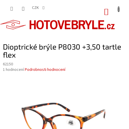
Přejít
na
CZK
NÁKUP
obsah
KOŠÍK
Dioptrické brýle P8030 +3,50 tartle
flex
62150
Průměrné
1 hodnocení
Podrobnosti hodnocení
hodnocení
produktu
je
5,0
z
5
hvězdiček.