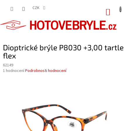
Přejít
na
CZK
NÁKUP
obsah
KOŠÍK
Dioptrické brýle P8030 +3,00 tartle
flex
62149
Průměrné
1 hodnocení
Podrobnosti hodnocení
hodnocení
produktu
je
5,0
z
5
hvězdiček.