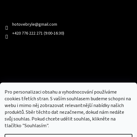
Kontakt
hotovebryle
@
gmail.com
+420 776 222 271 (9:00-16:30)
Facebook
Přijímáme online platby
Pro personalizaci obsahu a vyhodnocování používáme
cookies třetích stran. S vaším souhlasem budeme schopni na
webu i mimo něj zobrazovat relevantnější nabídky našich
produktů. Sběr těchto dat nezačneme, dokud nám nedáte
svůj souhlas. Pokud chcete udělit souhlas, klikněte na
tlačítko "Souhlasím".
Nový obchod s batohy, cestovními zavazadly, tašky a peněženky