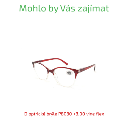
Mohlo by Vás zajímat
+3,00
Dioptrické brýle P8030 +3,00 vine flex
Diopt