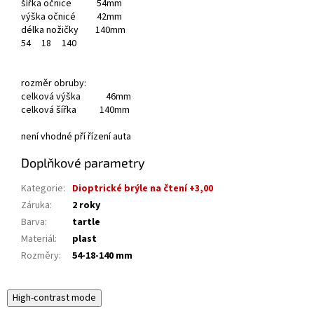
šířka očnice 54mm
výška očnicé 42mm
délka nožičky 140mm
54
18
140
rozměr obruby:
celková výška 46mm
celková šířka 140mm
není vhodné pří řízení auta
Doplňkové parametry
Kategorie
:
Dioptrické brýle na čtení +3,00
Záruka
:
2 roky
Barva
:
tartle
Materiál
:
plast
Rozměry
:
54-18-140 mm
High-contrast mode