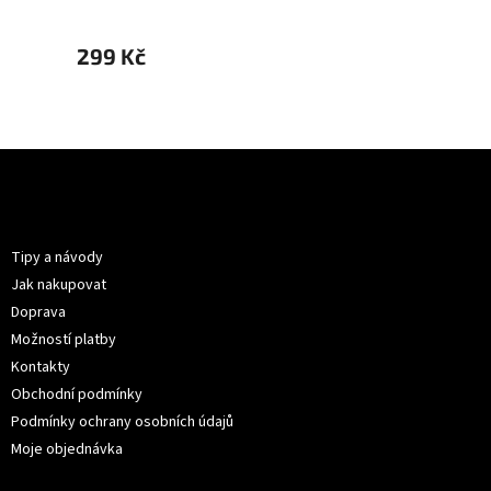
299 Kč
299 
Z
á
p
Informace pro vás
a
t
Tipy a návody
í
Jak nakupovat
Doprava
Možností platby
Kontakty
Obchodní podmínky
Podmínky ochrany osobních údajů
Moje objednávka