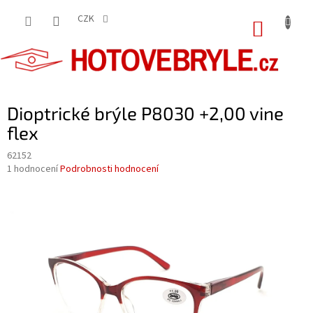
Přejít
na
CZK
NÁKUP
obsah
KOŠÍK
Dioptrické brýle P8030 +2,00 vine
flex
62152
Průměrné
1 hodnocení
Podrobnosti hodnocení
hodnocení
produktu
je
5,0
z
5
hvězdiček.