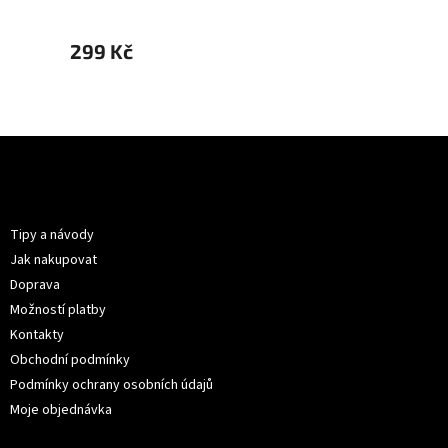
299 Kč
299 
Z
á
p
Informace pro vás
a
t
Tipy a návody
í
Jak nakupovat
Doprava
Možností platby
Kontakty
Obchodní podmínky
Podmínky ochrany osobních údajů
Moje objednávka