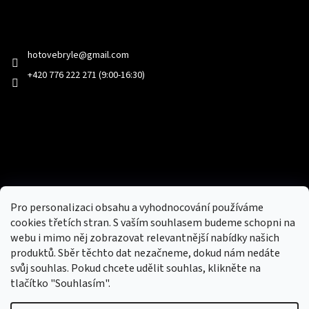
Kontakt
hotovebryle
@
gmail.com
+420 776 222 271 (9:00-16:30)
Facebook
Přijímáme online platby
Pro personalizaci obsahu a vyhodnocování používáme
cookies třetích stran. S vaším souhlasem budeme schopni na
webu i mimo něj zobrazovat relevantnější nabídky našich
produktů. Sběr těchto dat nezačneme, dokud nám nedáte
svůj souhlas. Pokud chcete udělit souhlas, klikněte na
tlačítko "Souhlasím".
Nový obchod s batohy, cestovními zavazadly, tašky a peněženky