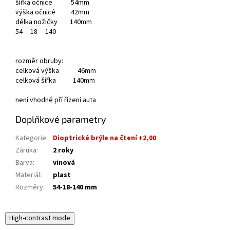
šířka očnice 54mm
výška očnicé 42mm
délka nožičky 140mm
54
18
140
rozměr obruby:
celková výška 46mm
celková šířka 140mm
není vhodné pří řízení auta
Doplňkové parametry
Kategorie
:
Dioptrické brýle na čtení +2,00
Záruka
:
2 roky
Barva
:
vinová
Materiál
:
plast
Rozměry
:
54-18-140 mm
High-contrast mode