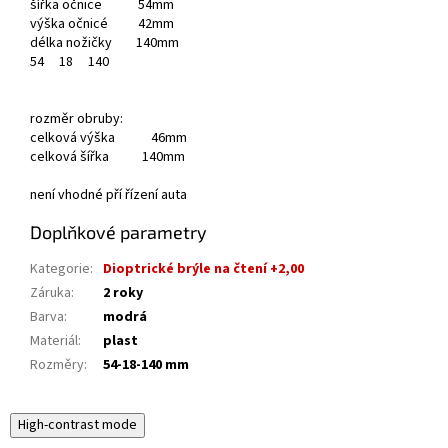
šířka očnice 54mm
výška očnicé 42mm
délka nožičky 140mm
54
18
140
rozměr obruby:
celková výška 46mm
celková šířka 140mm
není vhodné pří řízení auta
Doplňkové parametry
Kategorie
:
Dioptrické brýle na čtení +2,00
Záruka
:
2 roky
Barva
:
modrá
Materiál
:
plast
Rozměry
:
54-18-140 mm
High-contrast mode