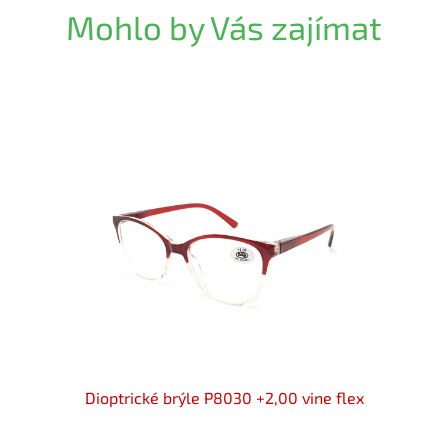
Mohlo by Vás zajímat
trické
Dioptrické brýle P8030 +2,00 vine flex
Diopt