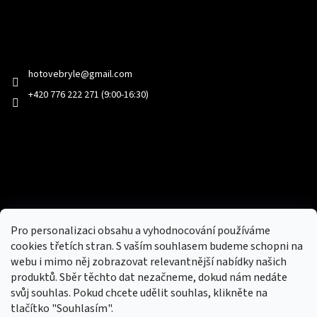
Kontakt
hotovebryle
@
gmail.com
+420 776 222 271 (9:00-16:30)
Facebook
Přijímáme online platby
Pro personalizaci obsahu a vyhodnocování používáme
cookies třetích stran. S vaším souhlasem budeme schopni na
webu i mimo něj zobrazovat relevantnější nabídky našich
produktů. Sběr těchto dat nezačneme, dokud nám nedáte
svůj souhlas. Pokud chcete udělit souhlas, klikněte na
tlačítko "Souhlasím".