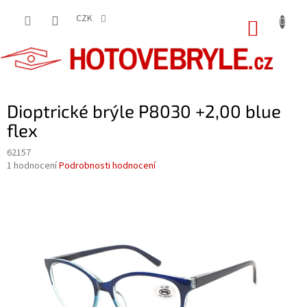
Přejít
na
CZK
NÁKUP
obsah
KOŠÍK
Dioptrické brýle P8030 +2,00 blue
flex
62157
Průměrné
1 hodnocení
Podrobnosti hodnocení
hodnocení
produktu
je
5,0
z
5
hvězdiček.