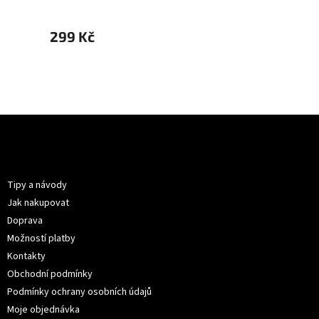
299 Kč
299 
Z
á
p
Informace pro vás
a
t
Tipy a návody
í
Jak nakupovat
Doprava
Možností platby
Kontakty
Obchodní podmínky
Podmínky ochrany osobních údajů
Moje objednávka