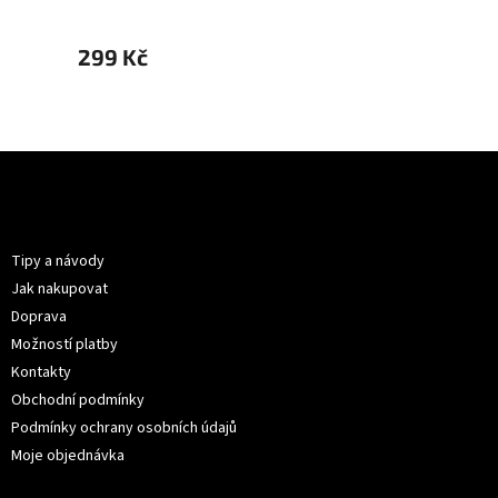
299 Kč
299 
Z
á
p
Informace pro vás
a
t
Tipy a návody
í
Jak nakupovat
Doprava
Možností platby
Kontakty
Obchodní podmínky
Podmínky ochrany osobních údajů
Moje objednávka