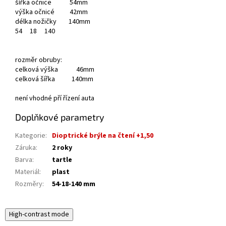
šířka očnice 54mm
výška očnicé 42mm
délka nožičky 140mm
54
18
140
rozměr obruby:
celková výška 46mm
celková šířka 140mm
není vhodné pří řízení auta
Doplňkové parametry
Kategorie
:
Dioptrické brýle na čtení +1,50
Záruka
:
2 roky
Barva
:
tartle
Materiál
:
plast
Rozměry
:
54-18-140 mm
High-contrast mode