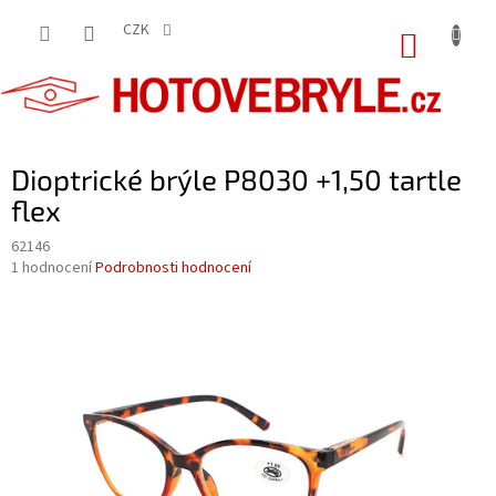
Přejít
na
CZK
NÁKUP
obsah
KOŠÍK
Dioptrické brýle P8030 +1,50 tartle
flex
62146
Průměrné
1 hodnocení
Podrobnosti hodnocení
hodnocení
produktu
je
5,0
z
5
hvězdiček.