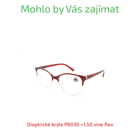
Mohlo by Vás zajímat
50 flex
Dioptrické brýle P8030 +1,50 vine flex
Diopt