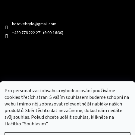
Kontakt
hotovebryle
@
gmail.com
+420 776 222 271 (9:00-16:30)
Facebook
Přijímáme online platby
Pro personalizaci obsahu a vyhodnocování používáme
cookies třetích stran. S vaším souhlasem budeme schopni na
webu i mimo něj zobrazovat relevantnější nabídky našich
produktů. Sběr těchto dat nezačneme, dokud nám nedáte
svůj souhlas. Pokud chcete udělit souhlas, klikněte na
tlačítko "Souhlasím".
Nový obchod s batohy, cestovními zavazadly, tašky a peněženky