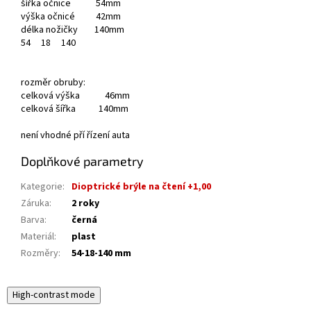
šířka očnice 54mm
výška očnicé 42mm
délka nožičky 140mm
54
18
140
rozměr obruby:
celková výška 46mm
celková šířka 140mm
není vhodné pří řízení auta
Doplňkové parametry
Kategorie
:
Dioptrické brýle na čtení +1,00
Záruka
:
2 roky
Barva
:
černá
Materiál
:
plast
Rozměry
:
54-18-140 mm
High-contrast mode