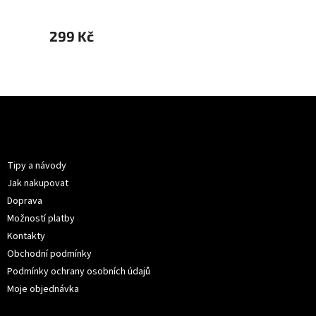
299 Kč
299 
Z
á
p
Informace pro vás
a
t
Tipy a návody
í
Jak nakupovat
Doprava
Možností platby
Kontakty
Obchodní podmínky
Podmínky ochrany osobních údajů
Moje objednávka