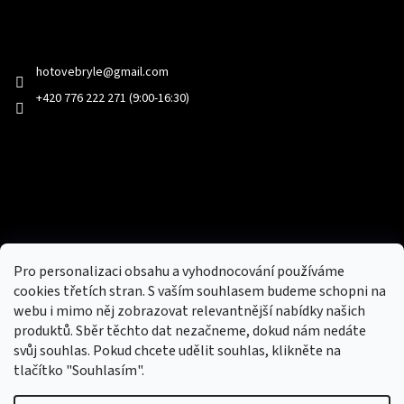
Kontakt
hotovebryle
@
gmail.com
+420 776 222 271 (9:00-16:30)
Facebook
Přijímáme online platby
Pro personalizaci obsahu a vyhodnocování používáme
cookies třetích stran. S vaším souhlasem budeme schopni na
webu i mimo něj zobrazovat relevantnější nabídky našich
produktů. Sběr těchto dat nezačneme, dokud nám nedáte
svůj souhlas. Pokud chcete udělit souhlas, klikněte na
tlačítko "Souhlasím".
Nový obchod s batohy, cestovními zavazadly, tašky a peněženky