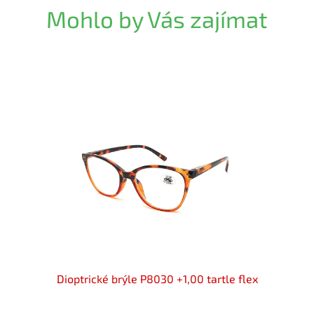
Mohlo by Vás zajímat
k flex
Dioptrické brýle P8030 +1,00 tartle flex
Diopt