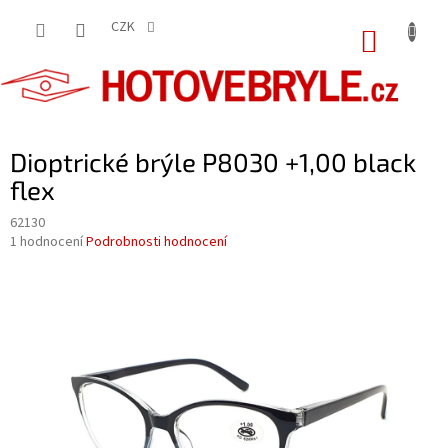
Přejít
na
CZK
NÁKUP
obsah
KOŠÍK
Dioptrické brýle P8030 +1,00 black
flex
62130
Průměrné
1 hodnocení
Podrobnosti hodnocení
hodnocení
produktu
je
5,0
z
5
hvězdiček.