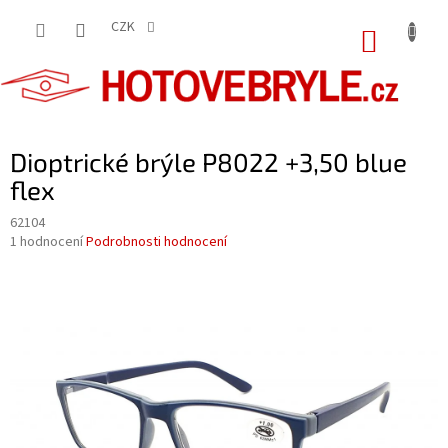
Přejít
na
CZK
NÁKUP
obsah
KOŠÍK
Dioptrické brýle P8022 +3,50 blue
flex
62104
Průměrné
1 hodnocení
Podrobnosti hodnocení
hodnocení
produktu
je
5,0
z
5
hvězdiček.