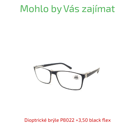
Mohlo by Vás zajímat
black /
Dioptrické brýle P8022 +3,50 black flex
Diopt