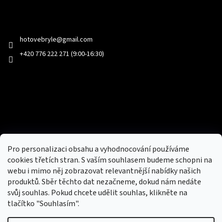
Kontakt
hotovebryle
@
gmail.com
+420 776 222 271 (9:00-16:30)
Facebook
Přijímáme online platby
Pro personalizaci obsahu a vyhodnocování používáme
cookies třetích stran. S vaším souhlasem budeme schopni na
webu i mimo něj zobrazovat relevantnější nabídky našich
produktů. Sběr těchto dat nezačneme, dokud nám nedáte
svůj souhlas. Pokud chcete udělit souhlas, klikněte na
tlačítko "Souhlasím".
Nový obchod s batohy, cestovními zavazadly, tašky a peněženky