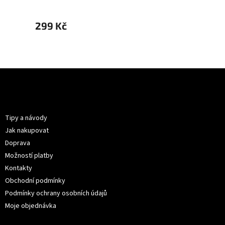
299 Kč
299 
Z
á
p
Informace pro vás
a
t
Tipy a návody
í
Jak nakupovat
Doprava
Možností platby
Kontakty
Obchodní podmínky
Podmínky ochrany osobních údajů
Moje objednávka