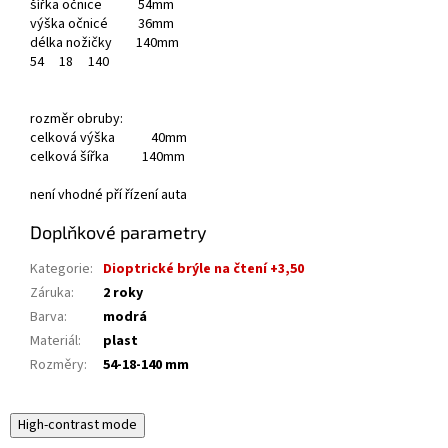
šířka očnice 54mm
výška očnicé 36mm
délka nožičky 140mm
54
18
140
rozměr obruby:
celková výška 40mm
celková šířka 140mm
není vhodné pří řízení auta
Doplňkové parametry
Kategorie
:
Dioptrické brýle na čtení +3,50
Záruka
:
2 roky
Barva
:
modrá
Materiál
:
plast
Rozměry
:
54-18-140 mm
High-contrast mode